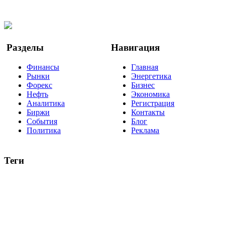
Twitter
YouTube
Google Новости
Разделы
Навигация
Финансы
Главная
Рынки
Энергетика
Форекс
Бизнес
Нефть
Экономика
Аналитика
Регистрация
Биржи
Контакты
События
Блог
Политика
Реклама
Теги
акции
биткоин
USD
рубль
крипторубль
кредит
ипотека
нефть
банки
прогнозы
рынки
brent
актив
недвижимость
ммвб
ПИФ
курс
евро
котировки
инвестиции
золото
доллар
биржа
индексы
сделка
криптовалюта
памп
брокер
все теги