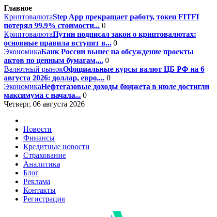
Главное
Криптовалюта
Step App прекращает работу, токен FITFI
потерял 99,9% стоимости...
0
Криптовалюта
Путин подписал закон о криптовалютах:
основные правила вступят в...
0
Экономика
Банк России вынес на обсуждение проекты
актов по ценным бумагам,...
0
Валютный рынок
Официальные курсы валют ЦБ РФ на 6
августа 2026: доллар, евро,...
0
Экономика
Нефтегазовые доходы бюджета в июле достигли
максимума с начала...
0
Четверг, 06 августа 2026
Новости
Финансы
Кредитные новости
Страхование
Аналитика
Блог
Реклама
Контакты
Регистрация