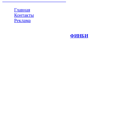
Главная
Контакты
Реклама
©
Copyright 2014-2026 Портал "
ФИНБИ
.РУ"
- новости
финансовых рынков.