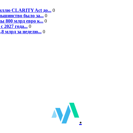
ллю CLARITY Act до...
0
ьшинство было за...
0
 800 млрд евро к...
0
 2027 года...
0
8 млрд за неделю...
0
.