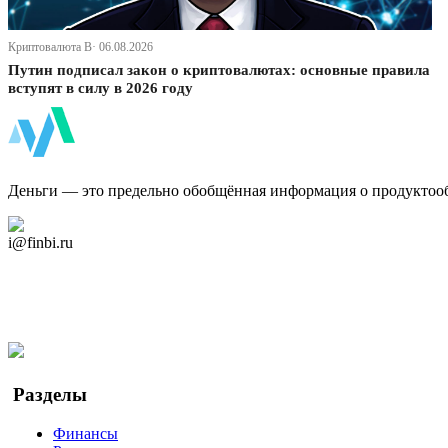
Криптовалюта В· 06.08.2026
Путин подписал закон о криптовалютах: основные правила
вступят в силу в 2026 году
ФинБи
Деньги — это предельно обобщённая информация о продуктоо
Дзен Канал
i@finbi.ru
@finbi1
Мы в OK
Facebook
Twitter
YouTube
Google Новости
Разделы
Финансы