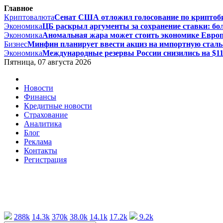
Главное
Криптовалюта
Сенат США отложил голосование по криптоби
Экономика
ЦБ раскрыл аргументы за сохранение ставки: бол
Экономика
Аномальная жара может стоить экономике Европы
Бизнес
Минфин планирует ввести акциз на импортную сталь с
Экономика
Международные резервы России снизились на $11,
Пятница, 07 августа 2026
Новости
Финансы
Кредитные новости
Страхование
Аналитика
Блог
Реклама
Контакты
Регистрация
288k
14.3k
370k
38.0k
14.1k
17.2k
9.2k