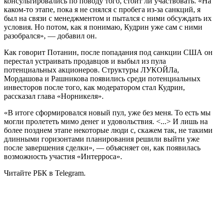
консультировались по поводу того, стоит ли участвовать. «На
каком-то этапе, пока я не снялся с пробега из-за санкций, я
был на связи с менеджментом и пытался с ними обсуждать их
условия. Но потом, как я понимаю, Кудрин уже сам с ними
разобрался», — добавил он.
Как говорит Потанин, после попадания под санкции США он
перестал устраивать продавцов и выбыл из пула
потенциальных акционеров. Структуры ЛУКОЙЛа,
Мордашова и Рашникова появились среди потенциальных
инвесторов после того, как модератором стал Кудрин,
рассказал глава «Норникеля».
«В итоге сформировался новый пул, уже без меня. То есть мы
могли пролететь мимо денег и удовольствия. <...> И лишь на
более позднем этапе некоторые люди с, скажем так, не такими
длинными горизонтами планирования решили выйти уже
после завершения сделки», — объясняет он, как появилась
возможность участия «Интерроса».
Читайте РБК в Telegram.