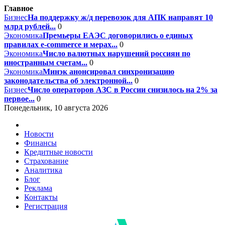
Главное
Бизнес
На поддержку ж/д перевозок для АПК направят 10
млрд рублей...
0
Экономика
Премьеры ЕАЭС договорились о единых
правилах e-commerce и мерах...
0
Экономика
Число валютных нарушений россиян по
иностранным счетам...
0
Экономика
Минэк анонсировал синхронизацию
законодательства об электронной...
0
Бизнес
Число операторов АЗС в России снизилось на 2% за
первое...
0
Понедельник, 10 августа 2026
Новости
Финансы
Кредитные новости
Страхование
Аналитика
Блог
Реклама
Контакты
Регистрация