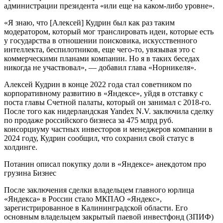
администрации президента «или еще на каком-либо уровне».
«Я знаю, что [Алексей] Кудрин был как раз таким
модератором, который мог транслировать идеи, которые есть
у государства в отношении поисковика, искусственного
интеллекта, беспилотников, еще чего-то, увязывая это с
коммерческими планами компании. Но я в таких беседах
никогда не участвовал», — добавил глава «Норникеля».
Алексей Кудрин в конце 2022 года стал советником по
корпоративному развитию в «Яндексе», уйдя в отставку с
поста главы Счетной палаты, который он занимал с 2018-го.
После того как нидерландская Yandex N.V. заключила сделку
по продаже российского бизнеса за 475 млрд руб.
консорциуму частных инвесторов и менеджеров компании в
2024 году, Кудрин сообщил, что сохранил свой статус в
холдинге.
Потанин описал покупку доли в «Яндексе» анекдотом про
грузина Бизнес
После заключения сделки владельцем главного юрлица
«Яндекса» в России стало МКПАО «Яндекс»,
зарегистрированное в Калининградской области. Его
основным владельцем закрытый паевой инвестфонд (ЗПИФ)