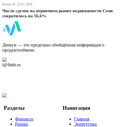
Бизнес В· 23.07.2026
Число сделок на первичном рынке недвижимости Сочи
сократилось на 56,6%
ФинБи
Деньги — это предельно обобщённая информация о
продуктообмене.
Дзен Канал
i@finbi.ru
@finbi1
Мы в OK
Facebook
Twitter
YouTube
Google Новости
Разделы
Навигация
Финансы
Главная
Рынки
Энергетика