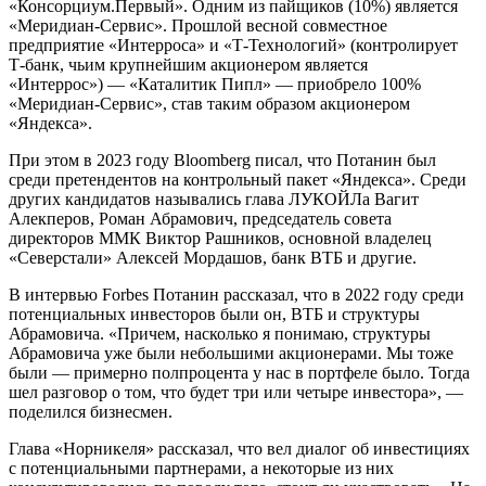
«Консорциум.Первый». Одним из пайщиков (10%) является
«Меридиан-Сервис». Прошлой весной совместное
предприятие «Интерроса» и «Т-Технологий» (контролирует
Т-банк, чьим крупнейшим акционером является
«Интеррос») — «Каталитик Пипл» — приобрело 100%
«Меридиан-Сервис», став таким образом акционером
«Яндекса».
При этом в 2023 году Bloomberg писал, что Потанин был
среди претендентов на контрольный пакет «Яндекса». Среди
других кандидатов назывались глава ЛУКОЙЛа Вагит
Алекперов, Роман Абрамович, председатель совета
директоров ММК Виктор Рашников, основной владелец
«Северстали» Алексей Мордашов, банк ВТБ и другие.
В интервью Forbes Потанин рассказал, что в 2022 году среди
потенциальных инвесторов были он, ВТБ и структуры
Абрамовича. «Причем, насколько я понимаю, структуры
Абрамовича уже были небольшими акционерами. Мы тоже
были — примерно полпроцента у нас в портфеле было. Тогда
шел разговор о том, что будет три или четыре инвестора», —
поделился бизнесмен.
Глава «Норникеля» рассказал, что вел диалог об инвестициях
с потенциальными партнерами, а некоторые из них