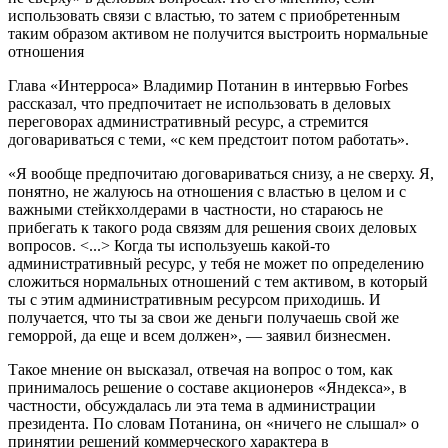
использовать связи с властью, то затем с приобретенным
таким образом активом не получится выстроить нормальные
отношения
Глава «Интерроса» Владимир Потанин в интервью Forbes
рассказал, что предпочитает не использовать в деловых
переговорах административный ресурс, а стремится
договариваться с теми, «с кем предстоит потом работать».
«Я вообще предпочитаю договариваться снизу, а не сверху. Я,
понятно, не жалуюсь на отношения с властью в целом и с
важными стейкхолдерами в частности, но стараюсь не
прибегать к такого рода связям для решения своих деловых
вопросов. <...> Когда ты используешь какой-то
административный ресурс, у тебя не может по определению
сложиться нормальных отношений с тем активом, в который
ты с этим административным ресурсом приходишь. И
получается, что ты за свои же деньги получаешь свой же
геморрой, да еще и всем должен», — заявил бизнесмен.
Такое мнение он высказал, отвечая на вопрос о том, как
принималось решение о составе акционеров «Яндекса», в
частности, обсуждалась ли эта тема в администрации
президента. По словам Потанина, он «ничего не слышал» о
принятии решений коммерческого характера в