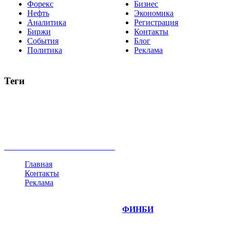
Форекс
Бизнес
Нефть
Экономика
Аналитика
Регистрация
Биржи
Контакты
События
Блог
Политика
Реклама
Теги
акции
биткоин
USD
рубль
крипторубль
кредит
ипотека
нефть
банки
прогнозы
рынки
brent
актив
недвижимость
ммвб
ПИФ
курс
евро
котировки
инвестиции
золото
доллар
биржа
индексы
сделка
криптовалюта
памп
брокер
все теги
Главная
Контакты
Реклама
©
Copyright 2014-2026 Портал "
ФИНБИ
.РУ"
- новости
финансовых рынков.