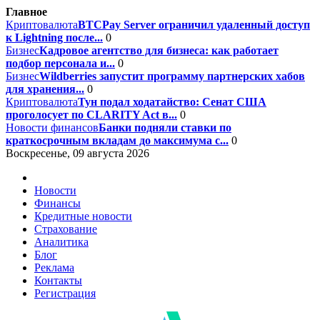
Главное
Криптовалюта
BTCPay Server ограничил удаленный доступ
к Lightning после...
0
Бизнес
Кадровое агентство для бизнеса: как работает
подбор персонала и...
0
Бизнес
Wildberries запустит программу партнерских хабов
для хранения...
0
Криптовалюта
Тун подал ходатайство: Сенат США
проголосует по CLARITY Act в...
0
Новости финансов
Банки подняли ставки по
краткосрочным вкладам до максимума с...
0
Воскресенье, 09 августа 2026
Новости
Финансы
Кредитные новости
Страхование
Аналитика
Блог
Реклама
Контакты
Регистрация