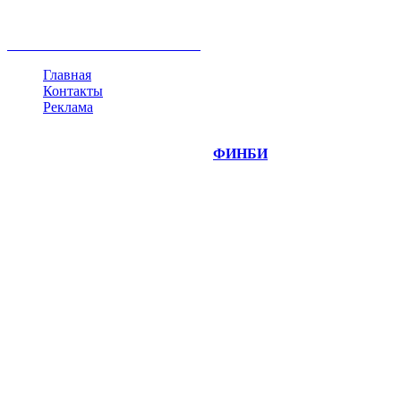
инвестиции
золото
доллар
биржа
индексы
сделка
криптовалюта
памп
брокер
все теги
Главная
Контакты
Реклама
©
Copyright 2014-2026 Портал "
ФИНБИ
.РУ"
- новости
финансовых рынков.