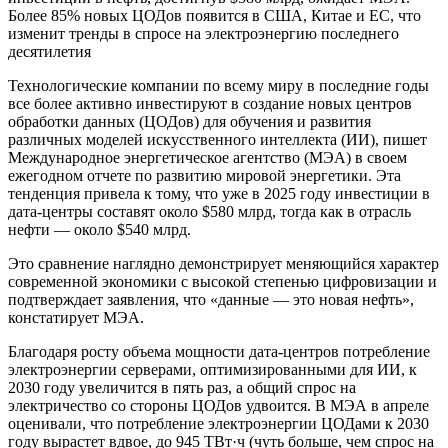
Более 85% новых ЦОДов появится в США, Китае и ЕС, что
изменит тренды в спросе на электроэнергию последнего
десятилетия
Технологические компании по всему миру в последние годы
все более активно инвестируют в создание новых центров
обработки данных (ЦОДов) для обучения и развития
различных моделей искусственного интеллекта (ИИ), пишет
Международное энергетическое агентство (МЭА) в своем
ежегодном отчете по развитию мировой энергетики. Эта
тенденция привела к тому, что уже в 2025 году инвестиции в
дата-центры составят около $580 млрд, тогда как в отрасль
нефти — около $540 млрд.
Это сравнение наглядно демонстрирует меняющийся характер
современной экономики с высокой степенью цифровизации и
подтверждает заявления, что «данные — это новая нефть»,
констатирует МЭА.
Благодаря росту объема мощности дата-центров потребление
электроэнергии серверами, оптимизированными для ИИ, к
2030 году увеличится в пять раз, а общий спрос на
электричество со стороны ЦОДов удвоится. В МЭА в апреле
оценивали, что потребление электроэнергии ЦОДами к 2030
году вырастет вдвое, до 945 ТВт·ч (чуть больше, чем спрос на