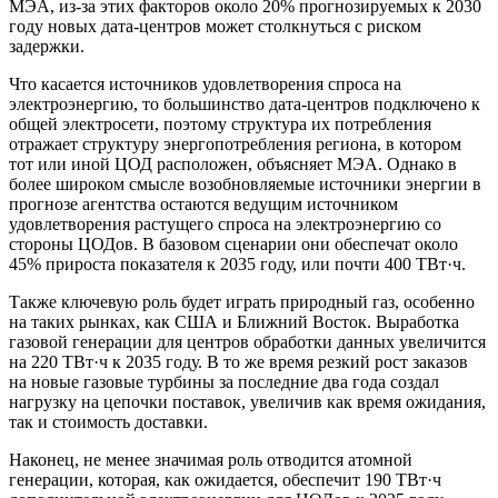
МЭА, из-за этих факторов около 20% прогнозируемых к 2030
году новых дата-центров может столкнуться с риском
задержки.
Что касается источников удовлетворения спроса на
электроэнергию, то большинство дата-центров подключено к
общей электросети, поэтому структура их потребления
отражает структуру энергопотребления региона, в котором
тот или иной ЦОД расположен, объясняет МЭА. Однако в
более широком смысле возобновляемые источники энергии в
прогнозе агентства остаются ведущим источником
удовлетворения растущего спроса на электроэнергию со
стороны ЦОДов. В базовом сценарии они обеспечат около
45% прироста показателя к 2035 году, или почти 400 ТВт·ч.
Также ключевую роль будет играть природный газ, особенно
на таких рынках, как США и Ближний Восток. Выработка
газовой генерации для центров обработки данных увеличится
на 220 ТВт·ч к 2035 году. В то же время резкий рост заказов
на новые газовые турбины за последние два года создал
нагрузку на цепочки поставок, увеличив как время ожидания,
так и стоимость доставки.
Наконец, не менее значимая роль отводится атомной
генерации, которая, как ожидается, обеспечит 190 ТВт·ч