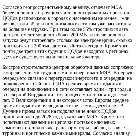
Согласно геопространственному анализу, отмечает МЭА,
более половины строящихся или анонсированных проектов
ЦОДов расположено в городах с населением не менее 1 млн
человек или вблизи них, поскольку сети там уже рассчитаны
на большие нагрузки. При этом более 55% строящихся дата-
центров имеют мощность более 200 МВт и после полного
запуска будут потреблять столько же электроэнергии, сколько
приходится на 200 тыс. домохозяйств ежегодно. Кроме того,
почти две трети этих будущих ЦОДов находятся в регионах,
где уже существуют вычислительные кластеры.
Быстрое строительство центров обработки данных сопряжено
с определенными трудностями, подчеркивает МЭА. В первую
очередь это связано с перегрузкой энергосети и очередями на
подключение. Сейчас в США среднее время ожидания в
очереди на подключение к сети составляет один—три года, а
в Северной Вирджинии этот процесс может занять до семи
лет. В Великобритании и некоторых частях Европы среднее
время ожидания в очереди достигает семи—десяти лет. В
Дублине прием заявок на подключение новых ЦОДов
приостановлен до 2028 года, указывает МЭА. Кроме того,
испытывают давление и цепочки поставок ключевых
компонентов, таких как трансформаторы, кабели, газовые
турбины и критически важные минералы. Согласно анализу