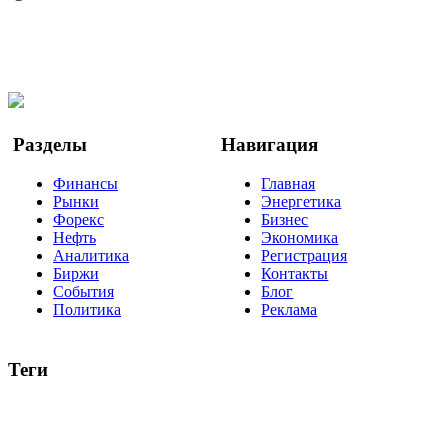
@finbi1
Мы в OK
Facebook
Twitter
YouTube
Google Новости
Разделы
Навигация
Финансы
Главная
Рынки
Энергетика
Форекс
Бизнес
Нефть
Экономика
Аналитика
Регистрация
Биржи
Контакты
События
Блог
Политика
Реклама
Теги
акции
биткоин
USD
рубль
крипторубль
кредит
ипотека
нефть
банки
прогнозы
рынки
brent
актив
недвижимость
ммвб
ПИФ
курс
евро
котировки