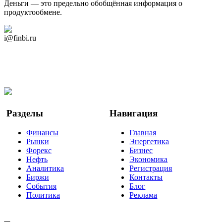
Деньги — это предельно обобщённая информация о
продуктообмене.
Дзен Канал
i@finbi.ru
@finbi1
Мы в OK
Facebook
Twitter
YouTube
Google Новости
Разделы
Навигация
Финансы
Главная
Рынки
Энергетика
Форекс
Бизнес
Нефть
Экономика
Аналитика
Регистрация
Биржи
Контакты
События
Блог
Политика
Реклама