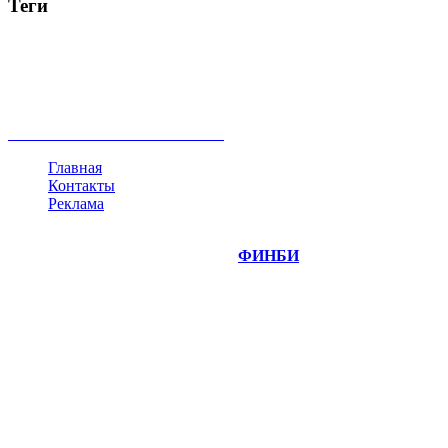
Теги
акции
биткоин
USD
рубль
крипторубль
кредит
ипотека
нефть
банки
прогнозы
рынки
brent
актив
недвижимость
ммвб
ПИФ
курс
евро
котировки
инвестиции
золото
доллар
биржа
индексы
сделка
криптовалюта
памп
брокер
все теги
Главная
Контакты
Реклама
©
Copyright 2014-2026 Портал "
ФИНБИ
.РУ"
- новости
финансовых рынков.