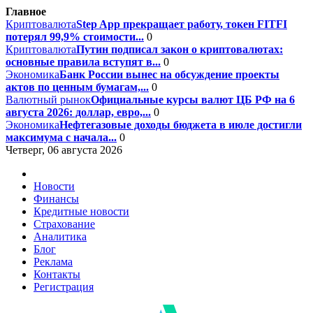
Главное
Криптовалюта
Step App прекращает работу, токен FITFI
потерял 99,9% стоимости...
0
Криптовалюта
Путин подписал закон о криптовалютах:
основные правила вступят в...
0
Экономика
Банк России вынес на обсуждение проекты
актов по ценным бумагам,...
0
Валютный рынок
Официальные курсы валют ЦБ РФ на 6
августа 2026: доллар, евро,...
0
Экономика
Нефтегазовые доходы бюджета в июле достигли
максимума с начала...
0
Четверг, 06 августа 2026
Новости
Финансы
Кредитные новости
Страхование
Аналитика
Блог
Реклама
Контакты
Регистрация