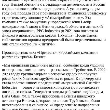
году Hempel объявила о прекращении деятельности в России
и приостановке работы предприятия. А уже в следующем
году она продала свое производство в Ульяновске уральскому
строительному холдингу «Атомстройкомплекс». Эта
компания также выкупила у норвежской Jotun Group
лакокрасочный завод в Ленинградской области и липецкий
завод американской PPG Industries (в 2021 она поглотила
финского производителя красок Tikkurilla). После смены
собственников юрлица предприятий были переименованы, и
они стали частью ГК «Литиум».
Производитель лака «Прелесть»: «Российские компании
растут как грибы» Бизнес
«Мы оценивали различные активы, особенно когда уходили
иностранные компании», — рассказывает Трубников. В 2022–
2023 годах группа закрыла несколько сделок по покупке
российских бизнесов зарубежных игроков. К примеру, она
стала собственником предприятий американской Guardian
Industries — одного из мировых лидеров по производству
листового стекла. Теперь эти заводы работают под брендом
Larta Glass. ФСК также приобрела и активы шведского
девелопера Bonava, которые, по словам Трубникова, были
интегрированы в ее бизнес. «Определенные направления
были нам более понятны, поэтому мы в них и вошли», —