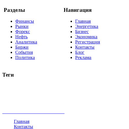
Разделы
Навигация
Финансы
Главная
Рынки
Энергетика
Форекс
Бизнес
Нефть
Экономика
Аналитика
Регистрация
Биржи
Контакты
События
Блог
Политика
Реклама
Теги
акции
биткоин
USD
рубль
крипторубль
кредит
ипотека
нефть
банки
прогнозы
рынки
brent
актив
недвижимость
ммвб
ПИФ
курс
евро
котировки
инвестиции
золото
доллар
биржа
индексы
сделка
криптовалюта
памп
брокер
все теги
Главная
Контакты