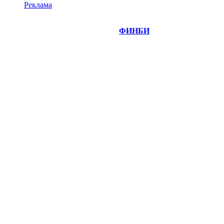
Реклама
©
Copyright 2014-2026 Портал "
ФИНБИ
.РУ"
- новости
финансовых рынков.