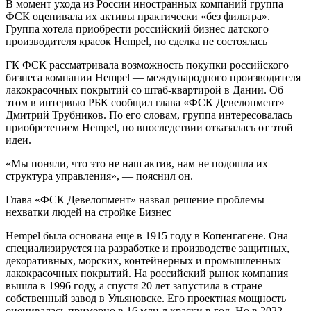
В момент ухода из России иностранных компаний группа
ФСК оценивала их активы практически «без фильтра».
Группа хотела приобрести российский бизнес датского
производителя красок Hempel, но сделка не состоялась
ГК ФСК рассматривала возможность покупки российского
бизнеса компании Hempel — международного производителя
лакокрасочных покрытий со штаб-квартирой в Дании. Об
этом в интервью РБК сообщил глава «ФСК Девелопмент»
Дмитрий Трубников. По его словам, группа интересовалась
приобретением Hempel, но впоследствии отказалась от этой
идеи.
«Мы поняли, что это не наш актив, нам не подошла их
структура управления», — пояснил он.
Глава «ФСК Девелопмент» назвал решение проблемы
нехватки людей на стройке Бизнес
Hempel была основана еще в 1915 году в Копенгагене. Она
специализируется на разработке и производстве защитных,
декоративных, морских, контейнерных и промышленных
лакокрасочных покрытий. На российский рынок компания
вышла в 1996 году, а спустя 20 лет запустила в стране
собственный завод в Ульяновске. Его проектная мощность
оценивалась примерно в 16 млн л краски в год. Но в 2022