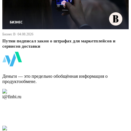
Бизнес В· 04.08.2026
Путин подписал закон о штрафах для маркетплейсов и
сервисов доставки
ФинБи
Деньги — это предельно обобщённая информация о
продуктообмене.
Дзен Канал
i@finbi.ru
@finbi1
Мы в OK
Facebook
Twitter
YouTube
Google Новости