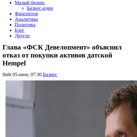
Малый бизнес
Бизнес-идеи
Финсектор
Аналитика
Политика
Блог
Другое
Глава «ФСК Девелопмент» объяснил
отказ от покупки активов датской
Hempel
finbi
05-июн, 07:30
Бизнес