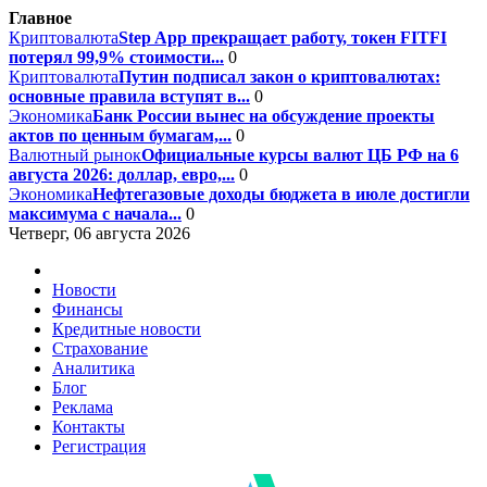
Главное
Криптовалюта
Step App прекращает работу, токен FITFI
потерял 99,9% стоимости...
0
Криптовалюта
Путин подписал закон о криптовалютах:
основные правила вступят в...
0
Экономика
Банк России вынес на обсуждение проекты
актов по ценным бумагам,...
0
Валютный рынок
Официальные курсы валют ЦБ РФ на 6
августа 2026: доллар, евро,...
0
Экономика
Нефтегазовые доходы бюджета в июле достигли
максимума с начала...
0
Четверг, 06 августа 2026
Новости
Финансы
Кредитные новости
Страхование
Аналитика
Блог
Реклама
Контакты
Регистрация