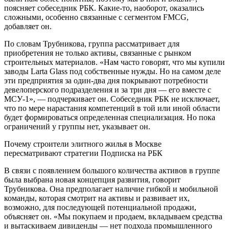
поясняет собеседник РБК. Какие-то, наоборот, оказались
сложными, особенно связанные с сегментом FMCG,
добавляет он.
По словам Трубникова, группа рассматривает для
приобретения не только активы, связанные с рынком
строительных материалов. «Нам часто говорят, что мы купили
заводы Larta Glass под собственные нужды. Но на самом деле
эти предприятия за один-два дня покрывают потребности
девелоперского подразделения и за три дня — его вместе с
МСУ-1», — подчеркивает он. Собеседник РБК не исключает,
что по мере нарастания компетенций в той или иной области
будет формироваться определенная специализация. Но пока
ограничений у группы нет, указывает он.
Почему строители элитного жилья в Москве
пересматривают стратегии Подписка на РБК
В связи с появлением большого количества активов в группе
была выбрана новая концепция развития, говорит
Трубникова. Она предполагает наличие гибкой и мобильной
команды, которая смотрит на активы и развивает их,
возможно, для последующей потенциальной продажи,
объясняет он. «Мы покупаем и продаем, вкладываем средства
и вытаскиваем дивиденды — нет подхода промышленного