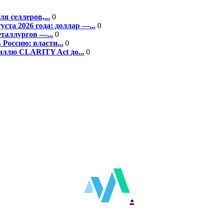
я селлеров,...
0
та 2026 года: доллар —...
0
еталлургов —...
0
Россию: власти...
0
ллю CLARITY Act до...
0
.