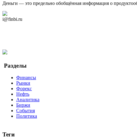
Деньги — это предельно обобщённая информация о продуктоо
Дзен Канал
i@finbi.ru
@finbi1
Мы в OK
Facebook
Twitter
YouTube
Google Новости
Разделы
Финансы
Рынки
Форекс
Нефть
Аналитика
Биржи
События
Политика
Теги