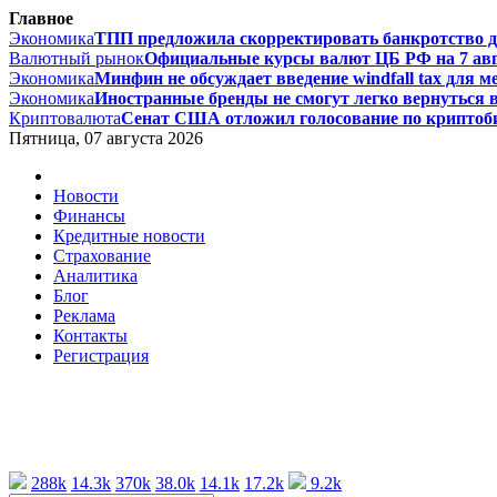
Главное
Экономика
ТПП предложила скорректировать банкротство дл
Валютный рынок
Официальные курсы валют ЦБ РФ на 7 авгус
Экономика
Минфин не обсуждает введение windfall tax для м
Экономика
Иностранные бренды не смогут легко вернуться в 
Криптовалюта
Сенат США отложил голосование по криптоби
Пятница, 07 августа 2026
Новости
Финансы
Кредитные новости
Страхование
Аналитика
Блог
Реклама
Контакты
Регистрация
288k
14.3k
370k
38.0k
14.1k
17.2k
9.2k