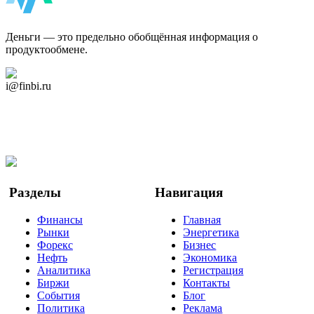
ФинБи
Деньги — это предельно обобщённая информация о
продуктообмене.
Дзен Канал
i@finbi.ru
@finbi1
Мы в OK
Facebook
Twitter
YouTube
Google Новости
Разделы
Навигация
Финансы
Главная
Рынки
Энергетика
Форекс
Бизнес
Нефть
Экономика
Аналитика
Регистрация
Биржи
Контакты
События
Блог
Политика
Реклама