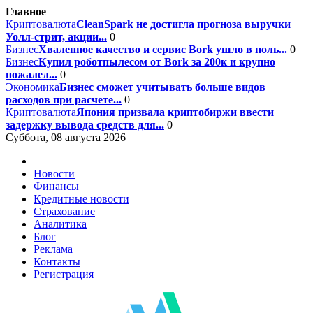
Главное
Криптовалюта
CleanSpark не достигла прогноза выручки
Уолл-стрит, акции...
0
Бизнес
Хваленное качество и сервис Bork ушло в ноль...
0
Бизнес
Купил роботпылесом от Bork за 200к и крупно
пожалел...
0
Экономика
Бизнес сможет учитывать больше видов
расходов при расчете...
0
Криптовалюта
Япония призвала криптобиржи ввести
задержку вывода средств для...
0
Суббота, 08 августа 2026
Новости
Финансы
Кредитные новости
Страхование
Аналитика
Блог
Реклама
Контакты
Регистрация