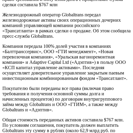
сделки составила $767 млн
Железнодорожный оператор Globaltrans передал
железнодорожные активы своих операционных дочерних
компаний управляющей компании российского
«Трансатланта» в рамках сделки о продаже. Об этом сообщила
пресс-служба Globaltrans.
Компания передала 100% долей участия в компаниях
«Балттранссервис», ООО «ГТИ менеджмент», «Новая
перевозочная компания», «Уральская вагоноремонтная
компания» и Adaptive Capital Ltd («Адэптив») в пользу ООО
«КСП капитал управление активами». Последняя
осуществляет доверительное управление закрытым паевым
инвестиционным комбинированным фондом «Трансатлант».
Покупателю были переданы все права (включая право
требования и получения основной суммы долга и
начисленных процентов) по договорам внутригруппового
займа между Globaltrans и ООО «ГТИМ», а также между
Globaltrans и «Адэптив».
Общая стоимость переданных активов составила $767 млн.
По условиям соглашения, покупатель должен выплатить
Globaltrans эту сумму в рублях (около 62,9 млрд руб. по