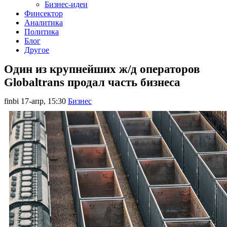
Бизнес-идеи
Финсектор
Аналитика
Политика
Блог
Другое
Один из крупнейших ж/д операторов
Globaltrans продал часть бизнеса
finbi
17-апр, 15:30
Бизнес