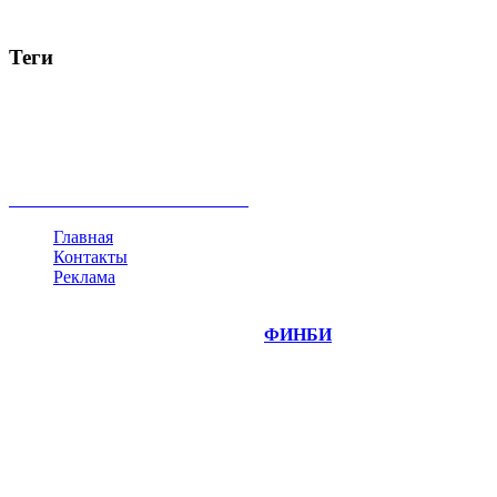
Теги
акции
биткоин
USD
рубль
крипторубль
кредит
ипотека
нефть
банки
прогнозы
рынки
brent
актив
недвижимость
ммвб
ПИФ
курс
евро
котировки
инвестиции
золото
доллар
биржа
индексы
сделка
криптовалюта
памп
брокер
все теги
Главная
Контакты
Реклама
©
Copyright 2014-2026 Портал "
ФИНБИ
.РУ"
- новости
финансовых рынков.