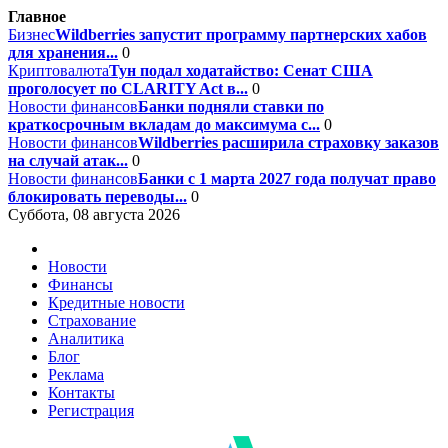
Главное
Бизнес
Wildberries запустит программу партнерских хабов
для хранения...
0
Криптовалюта
Тун подал ходатайство: Сенат США
проголосует по CLARITY Act в...
0
Новости финансов
Банки подняли ставки по
краткосрочным вкладам до максимума с...
0
Новости финансов
Wildberries расширила страховку заказов
на случай атак...
0
Новости финансов
Банки с 1 марта 2027 года получат право
блокировать переводы...
0
Суббота, 08 августа 2026
Новости
Финансы
Кредитные новости
Страхование
Аналитика
Блог
Реклама
Контакты
Регистрация