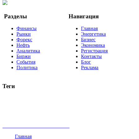
Google Новости
Разделы
Навигация
Финансы
Главная
Рынки
Энергетика
Форекс
Бизнес
Нефть
Экономика
Аналитика
Регистрация
Биржи
Контакты
События
Блог
Политика
Реклама
Теги
акции
биткоин
USD
рубль
крипторубль
кредит
ипотека
нефть
банки
прогнозы
рынки
brent
актив
недвижимость
ммвб
ПИФ
курс
евро
котировки
инвестиции
золото
доллар
биржа
индексы
сделка
криптовалюта
памп
брокер
все теги
Главная