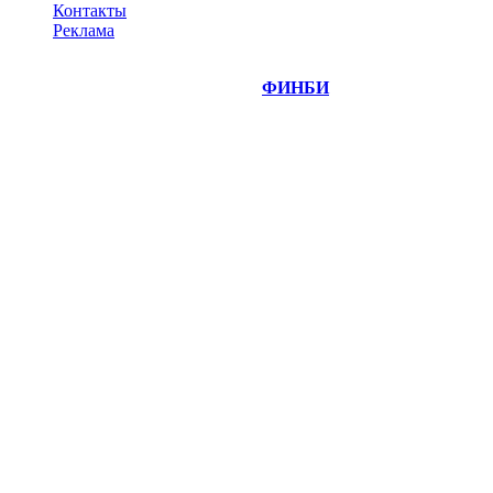
Контакты
Реклама
©
Copyright 2014-2026 Портал "
ФИНБИ
.РУ"
- новости
финансовых рынков.