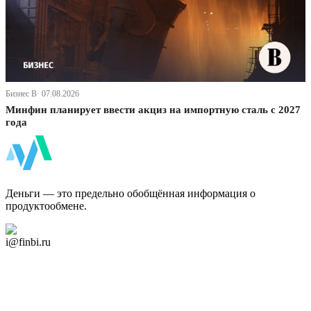
Бизнес В· 07.08.2026
Минфин планирует ввести акциз на импортную сталь с 2027
года
ФинБи
Деньги — это предельно обобщённая информация о
продуктообмене.
Дзен Канал
i@finbi.ru
@finbi1
Мы в OK
Facebook
Twitter
YouTube