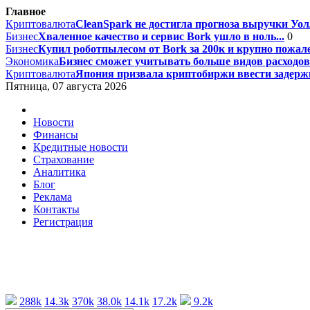
Главное
Криптовалюта
CleanSpark не достигла прогноза выручки Уолл
Бизнес
Хваленное качество и сервис Bork ушло в ноль...
0
Бизнес
Купил роботпылесом от Bork за 200к и крупно пожале
Экономика
Бизнес сможет учитывать больше видов расходов 
Криптовалюта
Япония призвала криптобиржи ввести задержк
Пятница, 07 августа 2026
Новости
Финансы
Кредитные новости
Страхование
Аналитика
Блог
Реклама
Контакты
Регистрация
288k
14.3k
370k
38.0k
14.1k
17.2k
9.2k