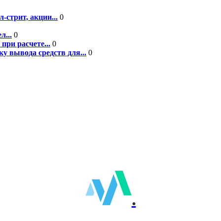
-стрит, акции...
0
л...
0
при расчете...
0
у вывода средств для...
0
.