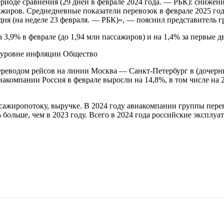
иоде сравнения (29 дней в феврале 2024 года. — РБК): снижение
сажиров. Среднедневные показатели перевозок в феврале 2025 го
дня (на неделе 23 февраля. — РБК)», — пояснил представитель 
9% в феврале (до 1,94 млн пассажиров) и на 1,4% за первые два
а уровне инфляции Общество
ереводом рейсов на линии Москва — Санкт-Петербург в (дочерн
акомпании Россия в феврале выросли на 14,8%, в том числе на 
ажиропотоку, выручке. В 2024 году авиакомпании группы перев
больше, чем в 2023 году. Всего в 2024 года российские эксплуат