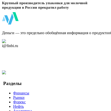
Крупный производитель упаковки для молочной
продукции в России прекратил работу
ФинБи
Деньги — это предельно обобщённая информация о продуктоо
Дзен Канал
i@finbi.ru
@finbi1
Мы в OK
Facebook
Twitter
YouTube
Google Новости
Разделы
Финансы
Рынки
Форекс
Нефть
Аналитика