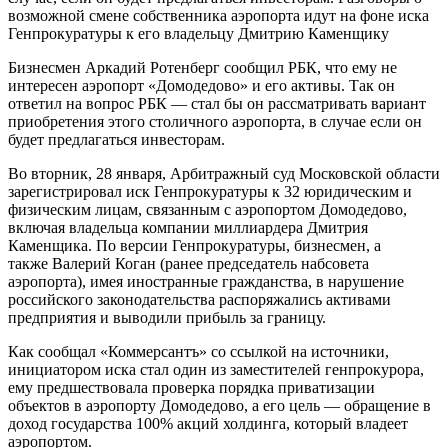
возможной смене собственника аэропорта идут на фоне иска
Генпрокуратуры к его владельцу Дмитрию Каменщику
Бизнесмен Аркадий Ротенберг сообщил РБК, что ему не
интересен аэропорт «Домодедово» и его активы. Так он
ответил на вопрос РБК — стал бы он рассматривать вариант
приобретения этого столичного аэропорта, в случае если он
будет предлагаться инвесторам.
Во вторник, 28 января, Арбитражный суд Московской области
зарегистрировал иск Генпрокуратуры к 32 юридическим и
физическим лицам, связанным с аэропортом Домодедово,
включая владельца компании миллиардера Дмитрия
Каменщика. По версии Генпрокуратуры, бизнесмен, а
также Валерий Коган (ранее председатель набсовета
аэропорта), имея иностранные гражданства, в нарушение
российского законодательства распоряжались активами
предприятия и выводили прибыль за границу.
Как сообщал «Коммерсантъ» со ссылкой на источники,
инициатором иска стал один из заместителей генпрокурора,
ему предшествовала проверка порядка приватизации
объектов в аэропорту Домодедово, а его цель — обращение в
доход государства 100% акций холдинга, который владеет
аэропортом.