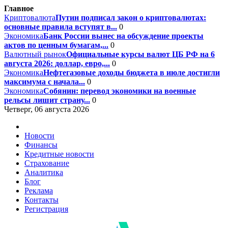
Главное
Криптовалюта
Путин подписал закон о криптовалютах:
основные правила вступят в...
0
Экономика
Банк России вынес на обсуждение проекты
актов по ценным бумагам,...
0
Валютный рынок
Официальные курсы валют ЦБ РФ на 6
августа 2026: доллар, евро,...
0
Экономика
Нефтегазовые доходы бюджета в июле достигли
максимума с начала...
0
Экономика
Собянин: перевод экономики на военные
рельсы лишит страну...
0
Четверг, 06 августа 2026
Новости
Финансы
Кредитные новости
Страхование
Аналитика
Блог
Реклама
Контакты
Регистрация