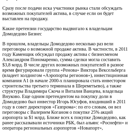
Сразу после подачи иска участники рынка стали обсуждать
возможных покупателей актива, в случае если он будет
выставлен на продажу.
Какие претензии государство выдвигало к владельцам
Домодедово Бизнес
В прошлом, владельцы Домодедово несколько раз вели
переговоры о возможной продаже актива. В частности, в 2011
году Каменщик обсуждал продажу актива с бизнесменом
Александром Пономаренко, сумма сделки могла составить
$3,8 млрд. В числе других возможных покупателей в разное
время фигурировали группа «Ренова» Виктора Вексельберга
(владеет холдингом «Аэропорты регионов»), инвестиционная
компания А1 (в начале 2000-х планировала стать инвестором
строительства третьего терминала в Шереметьево), а также
структуры Владимира Скоча и Виталия Ванцева, владельца
Внуково. Еще одним претендентом на покупку доли в
Домодедово был инвестор Игорь Юсуфов, входивший в 2011
году в совет директоров «Газпрома»: по его словам, он вел
переговоры с Валерием Коганом о покупке 25% акций
аэропорта за $1 млрд. Ближе всех к покупке Домодедово, как
ранее рассказывали источники РБК, был альянс «Роснефти» и
оператора региональных аэропортов «Новапорт»,