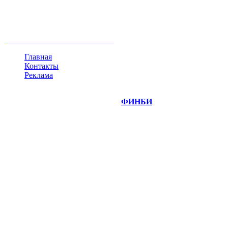
ипотека
нефть
банки
прогнозы
рынки
brent
актив
недвижимость
ммвб
ПИФ
курс
евро
котировки
инвестиции
золото
доллар
биржа
индексы
сделка
криптовалюта
памп
брокер
все теги
Главная
Контакты
Реклама
©
Copyright 2014-2026 Портал "
ФИНБИ
.РУ"
- новости
финансовых рынков.