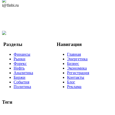
Дзен Канал
i@finbi.ru
@finbi1
Мы в OK
Facebook
Twitter
YouTube
Google Новости
Разделы
Навигация
Финансы
Главная
Рынки
Энергетика
Форекс
Бизнес
Нефть
Экономика
Аналитика
Регистрация
Биржи
Контакты
События
Блог
Политика
Реклама
Теги
акции
биткоин
USD
рубль
крипторубль
кредит