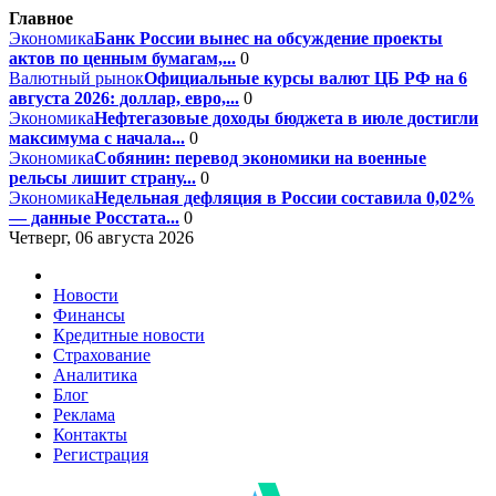
Главное
Экономика
Банк России вынес на обсуждение проекты
актов по ценным бумагам,...
0
Валютный рынок
Официальные курсы валют ЦБ РФ на 6
августа 2026: доллар, евро,...
0
Экономика
Нефтегазовые доходы бюджета в июле достигли
максимума с начала...
0
Экономика
Собянин: перевод экономики на военные
рельсы лишит страну...
0
Экономика
Недельная дефляция в России составила 0,02%
— данные Росстата...
0
Четверг, 06 августа 2026
Новости
Финансы
Кредитные новости
Страхование
Аналитика
Блог
Реклама
Контакты
Регистрация