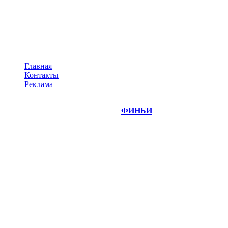
акции
биткоин
USD
рубль
крипторубль
кредит
ипотека
нефть
банки
прогнозы
рынки
brent
актив
недвижимость
ммвб
ПИФ
курс
евро
котировки
инвестиции
золото
доллар
биржа
индексы
сделка
криптовалюта
памп
брокер
все теги
Главная
Контакты
Реклама
©
Copyright 2014-2026 Портал "
ФИНБИ
.РУ"
- новости
финансовых рынков.