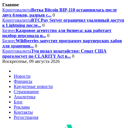
Главное
Криптовалюта
Ветка Bitcoin BIP-110 остановилась после
двух блоков, разрыв с...
0
Криптовалюта
BTCPay Server ограничил удаленный доступ
к Lightning после...
0
Бизнес
Кадровое агентство для бизнеса: как работает
подбор персонала и...
0
Бизнес
Wildberries запустит программу партнерских хабов
для хранения...
0
Криптовалюта
Тун подал ходатайство: Сенат США
проголосует по CLARITY Act в...
0
Воскресенье, 09 августа 2026
Новости
Финансы
Кредитные новости
Страхование
Аналитика
Блог
Реклама
Контакты
Регистрация