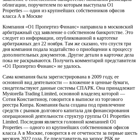
облигации, поручителем по которым выступала O1
Properties — один из крупнейших собственников офисов
класса А в Москве
Компания «О1 Пропертиз Финанс» направила в московский
арбитражный суд заявление о собственном банкротстве. Это
следует из информации, опубликованной в картотеке
арбитражных дел 22 ноября. Там же сказано, что спустя три
дня компания подала ходатайство о приобщении к процессу
дополнительных документов. Другие детали в карточке дела
пока не раскрываются. Получить комментарий представителя
«О1 Пропертиз Финанс» не удалось.
Сама компания была зарегистрирована в 2009 году, ее
основной вид деятельности — вложение в ценные бумаги,
свидетельствуют данные системы СПАРК. Она принадлежит
Mystorella Trading Limited, основной владелец которой —
Сотия Константиноу, говорится в выписке из торгового
реестра Кипра. Компания была создана под привлечение
средств с рынков долгового капитала для финансирования
операционной деятельности структур группы O1 Properties
Limited. Последняя является головной компанией O1
Properties — одного из крупнейших собственников офисов
класса А в Москве, говорится в ее отчетности за первые шесть
месяцев 2022 года. Ее представитель на запрос РБК не