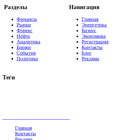
Разделы
Навигация
Финансы
Главная
Рынки
Энергетика
Форекс
Бизнес
Нефть
Экономика
Аналитика
Регистрация
Биржи
Контакты
События
Блог
Политика
Реклама
Теги
акции
биткоин
USD
рубль
крипторубль
кредит
ипотека
нефть
банки
прогнозы
рынки
brent
актив
недвижимость
ммвб
ПИФ
курс
евро
котировки
инвестиции
золото
доллар
биржа
индексы
сделка
криптовалюта
памп
брокер
все теги
Главная
Контакты
Реклама