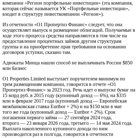
компании «Регион портфельные инвестиции» (эта компания,
которая сейчас называется УК «Портфельные инвестиции»,
входит в структуру инвесткомпании «Регион»).
Из отчетности «О1 Пропертиз Финанс» следует, что она
осуществляет выпуск и размещение облигаций. Получаемые в
ходе этого процесса средства направляются в том числе на
предоставление процентных займов другим структурам
группы и на приобретение прав требования на основании
договоров уступки, сказано там.
Адвокаты Минца нашли способ не выплачивать России $850
млн Бизнес
O1 Properties Limited выступает поручителем минимум по
трем размещениям компании, говорится в отчете «О1
Пропертиз Финанс» за 2023 год. Речь идет о выпуске бумаг на
15 млрд руб. в 2015 году (купонный доход — 6%), на $335
млн в феврале 2017 года (купонный доход — Европейская
межбанковская ставка Euribor + 2%) и на $150 млн в мае
того же года (купонный доход — Euribor + 2%). Срок
погашения первого займа — 27 сентября 2024 года,
второго — 23 января 2026 года, третьего — 14 мая 2024 года.
Выплата накопленного купонного дохода по ним
производится раз в полгода, говорится в отчетности