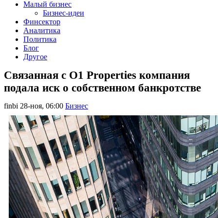
Малый бизнес
Бизнес-идеи
Финсектор
Аналитика
Политика
Блог
Другое
Связанная с O1 Properties компания
подала иск о собственном банкротстве
finbi
28-ноя, 06:00
Бизнес