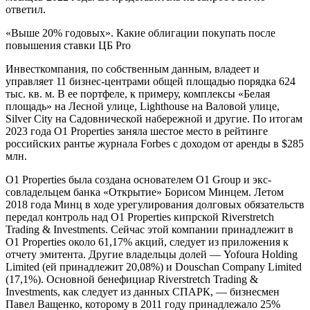
ответил.
«Выше 20% годовых». Какие облигации покупать после
повышения ставки ЦБ Pro
Инвесткомпания, по собственным данным, владеет и
управляет 11 бизнес-центрами общей площадью порядка 624
тыс. кв. м. В ее портфеле, к примеру, комплексы «Белая
площадь» на Лесной улице, Lighthouse на Валовой улице,
Silver City на Садовнической набережной и другие. По итогам
2023 года O1 Properties заняла шестое место в рейтинге
российских рантье журнала Forbes с доходом от аренды в $285
млн.
О1 Properties была создана основателем O1 Group и экс-
совладельцем банка «Открытие» Борисом Минцем. Летом
2018 года Минц в ходе урегулирования долговых обязательств
передал контроль над О1 Properties кипрской Riverstretch
Trading & Investments. Сейчас этой компании принадлежит в
О1 Properties около 61,17% акций, следует из приложения к
отчету эмитента. Другие владельцы долей — Yofoura Holding
Limited (ей принадлежит 20,08%) и Douschan Company Limited
(17,1%). Основной бенефициар Riverstretch Trading &
Investments, как следует из данных СПАРК, — бизнесмен
Павел Ващенко, которому в 2011 году принадлежало 25%