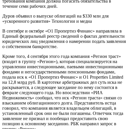
требования компания должна погасить обязательства в
течение семи рабочих дней.
Дуров объявил о выпуске облигаций на $330 млн для
«ускоренного развития» Технологии и медиа
В сентябре и октябре «О1 Пропертиз Финанс» направляла в
Единый федеральный реестр сведений о фактах деятельности
юридических лиц уведомления о намерении подать заявления
о собственном банкротстве.
Кроме того, 4 сентября этого года компания «Регион траст»
(входит в группу «Регион»), которая специализируется на
управлении инвестиционными, паевыми инвестиционными
фондами и негосударственными пенсионными фондами,
подала иск к «О1 Пропертиз Финанс» и O1 Properties Limited
на 12,8 млрд руб. В картотеке арбитражных дел суть иска не
раскрывается, а следующее заседание по нему состоится в
феврале следующего года. Но впоследствии «РИА
Недвижимость» сообщал, что иск «Регион траста» связан со
взысканием облигационного долга. Представитель истца
говорил, что компания является владельцем облигаций, в
установленный срок они не были погашены. Ответчик тогда
заявление не признал и пообещал предоставить свою
позицию к основному заседанию. РБК направил запрос в
группу «Регион».