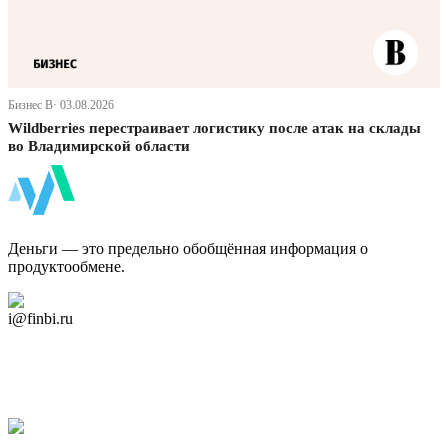
Бизнес В· 03.08.2026
Wildberries перестраивает логистику после атак на склады
во Владимирской области
ФинБи
Деньги — это предельно обобщённая информация о
продуктообмене.
Дзен Канал
i@finbi.ru
@finbi1
Мы в OK
Facebook
Twitter
YouTube
Google Новости