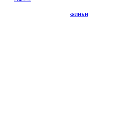
©
Copyright 2014-2026 Портал "
ФИНБИ
.РУ"
- новости
финансовых рынков.