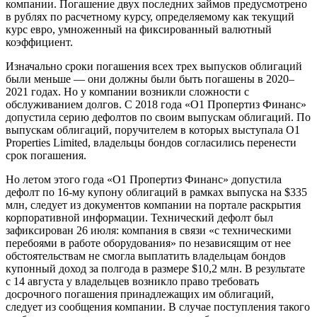
компании. Погашение двух последних займов предусмотрено
в рублях по расчетному курсу, определяемому как текущий
курс евро, умноженный на фиксированный валютный
коэффициент.
Изначально сроки погашения всех трех выпусков облигаций
были меньше — они должны были быть погашены в 2020–
2021 годах. Но у компании возникли сложности с
обслуживанием долгов. С 2018 года «О1 Пропертиз Финанс»
допустила серию дефолтов по своим выпускам облигаций. По
выпускам облигаций, поручителем в которых выступала O1
Properties Limited, владельцы бондов согласились перенести
срок погашения.
Но летом этого года «О1 Пропертиз Финанс» допустила
дефолт по 16-му купону облигаций в рамках выпуска на $335
млн, следует из документов компании на портале раскрытия
корпоративной информации. Технический дефолт был
зафиксирован 26 июля: компания в связи «с техническими
перебоями в работе оборудования» по независящим от нее
обстоятельствам не смогла выплатить владельцам бондов
купонный доход за полгода в размере $10,2 млн. В результате
с 14 августа у владельцев возникло право требовать
досрочного погашения принадлежащих им облигаций,
следует из сообщения компании. В случае поступления такого