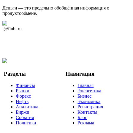
Деньги — это предельно обобщённая информация о
продуктообмене.
Дзен Канал
i@finbi.ru
@finbi1
Мы в OK
Facebook
Twitter
YouTube
Google Новости
Разделы
Навигация
Финансы
Главная
Рынки
Энергетика
Форекс
Бизнес
Нефть
Экономика
Аналитика
Регистрация
Биржи
Контакты
События
Блог
Политика
Реклама