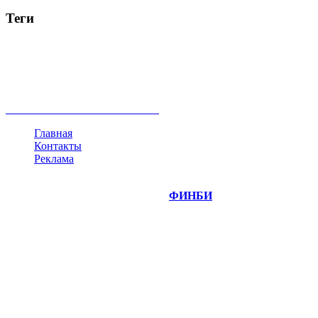
Теги
акции
биткоин
USD
рубль
крипторубль
кредит
ипотека
нефть
банки
прогнозы
рынки
brent
актив
недвижимость
ммвб
ПИФ
курс
евро
котировки
инвестиции
золото
доллар
биржа
индексы
сделка
криптовалюта
памп
брокер
все теги
Главная
Контакты
Реклама
©
Copyright 2014-2026 Портал "
ФИНБИ
.РУ"
- новости
финансовых рынков.