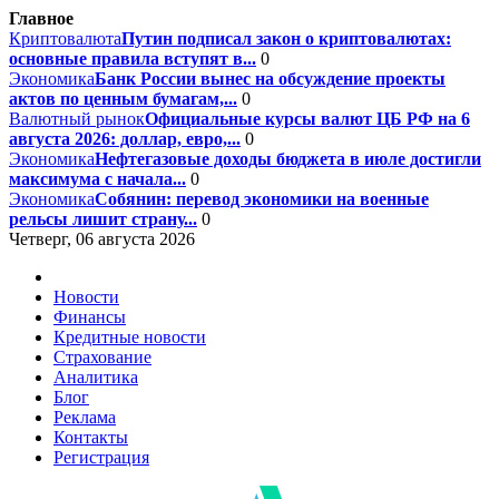
Главное
Криптовалюта
Путин подписал закон о криптовалютах:
основные правила вступят в...
0
Экономика
Банк России вынес на обсуждение проекты
актов по ценным бумагам,...
0
Валютный рынок
Официальные курсы валют ЦБ РФ на 6
августа 2026: доллар, евро,...
0
Экономика
Нефтегазовые доходы бюджета в июле достигли
максимума с начала...
0
Экономика
Собянин: перевод экономики на военные
рельсы лишит страну...
0
Четверг, 06 августа 2026
Новости
Финансы
Кредитные новости
Страхование
Аналитика
Блог
Реклама
Контакты
Регистрация