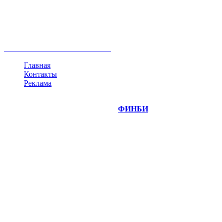
акции
биткоин
USD
рубль
крипторубль
кредит
ипотека
нефть
банки
прогнозы
рынки
brent
актив
недвижимость
ммвб
ПИФ
курс
евро
котировки
инвестиции
золото
доллар
биржа
индексы
сделка
криптовалюта
памп
брокер
все теги
Главная
Контакты
Реклама
©
Copyright 2014-2026 Портал "
ФИНБИ
.РУ"
- новости
финансовых рынков.