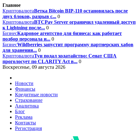
Главное
Криптовалюта
Ветка Bitcoin BIP-110 остановилась после
двух блоков, разрыв с...
0
Криптовалюта
BTCPay Server ограничил удаленный доступ
к Lightning после...
0
Бизнес
Кадровое агентство для бизнеса: как работает
подбор персонала и...
0
Бизнес
Wildberries запустит программу партнерских хабов
для хранения...
0
Криптовалюта
Тун подал ходатайство: Сенат США
проголосует по CLARITY Act в...
0
Воскресенье, 09 августа 2026
Новости
Финансы
Кредитные новости
Страхование
Аналитика
Блог
Реклама
Контакты
Регистрация