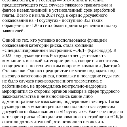
предшествующего года случаев тяжелого травматизма и
фактов невыплаченной в установленный срок заработной
платы. Всего с начала 2024 года в сервис досудебного
обжалования на «Госуслугах» поступило 353 таких
обращения, по 120 из них были приняты решения в пользу
заявителей.
Одной из тех, кто успешно воспользовался функцией
обжалования категории риска, стала компания
«Специализированный застройщик «ОБД» (Краснодар). В
2023 году руководитель Роструда отнес деятельность
компании к высокой категории риска, говорит заместитель
гендиректора по техническим вопросам компании Дмитрий
Степаненко. Однако предприятие не могло подпадать под
высокую категорию риска, поскольку в последние годы там
не было случаев производственного травматизма с
работниками, не проводились контрольно-надзорные
мероприятия со стороны органов надзора в сфере трудового
законодательства и не выносились какие-либо
административные взыскания, подчеркивает эксперт. Тогда
руководство компании решило воспользоваться сервисом
досудебного обжалования на «Госуслугах». Уже через неделю
категорию риска «Специализированного застройщика «ОБД»
снизили до значительной, что позволило исключить
предприятие из ежегодного плана проведения проверок на