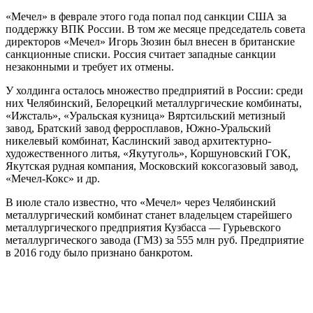
«Мечел» в феврале этого года попал под санкции США за
поддержку ВПК России. В том же месяце председатель совета
директоров «Мечел» Игорь Зюзин был внесен в британские
санкционные списки. Россия считает западные санкции
незаконными и требует их отмены.
У холдинга осталось множество предприятий в России: среди
них Челябинский, Белорецкий металлургические комбинаты,
«Ижсталь», «Уральская кузница» Вяртсильский метизный
завод, Братский завод ферросплавов, Южно-Уральский
никелевый комбинат, Каслинский завод архитектурно-
художественного литья, «Якутуголь», Коршуновский ГОК,
Якутская рудная компания, Московский коксогазовый завод,
«Мечел-Кокс» и др.
В июле стало известно, что «Мечел» через Челябинский
металлургический комбинат станет владельцем старейшего
металлургического предприятия Кузбасса — Гурьевского
металлургического завода (ГМЗ) за 555 млн руб. Предприятие
в 2016 году было признано банкротом.