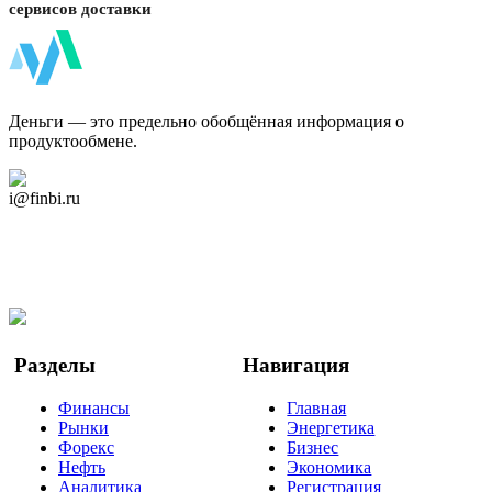
сервисов доставки
ФинБи
Деньги — это предельно обобщённая информация о
продуктообмене.
Дзен Канал
i@finbi.ru
@finbi1
Мы в OK
Facebook
Twitter
YouTube
Google Новости
Разделы
Навигация
Финансы
Главная
Рынки
Энергетика
Форекс
Бизнес
Нефть
Экономика
Аналитика
Регистрация