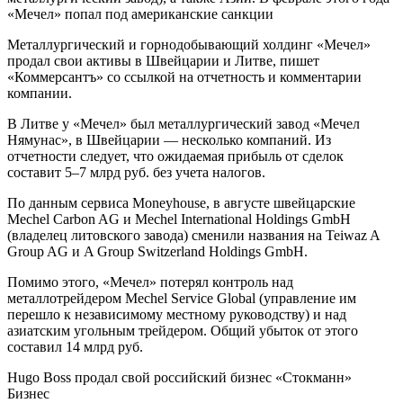
«Мечел» попал под американские санкции
Металлургический и горнодобывающий холдинг «Мечел»
продал свои активы в Швейцарии и Литве, пишет
«Коммерсантъ» со ссылкой на отчетность и комментарии
компании.
В Литве у «Мечел» был металлургический завод «Мечел
Нямунас», в Швейцарии — несколько компаний. Из
отчетности следует, что ожидаемая прибыль от сделок
составит 5–7 млрд руб. без учета налогов.
По данным сервиса Moneyhouse, в августе швейцарские
Mechel Carbon AG и Mechel International Holdings GmbH
(владелец литовского завода) сменили названия на Teiwaz A
Group AG и A Group Switzerland Holdings GmbH.
Помимо этого, «Мечел» потерял контроль над
металлотрейдером Mechel Service Global (управление им
перешло к независимому местному руководству) и над
азиатским угольным трейдером. Общий убыток от этого
составил 14 млрд руб.
Hugo Boss продал свой российский бизнес «Стокманн»
Бизнес