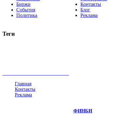
Биржи
Контакты
События
Блог
Политика
Реклама
Теги
акции
биткоин
USD
рубль
крипторубль
кредит
ипотека
нефть
банки
прогнозы
рынки
brent
актив
недвижимость
ммвб
ПИФ
курс
евро
котировки
инвестиции
золото
доллар
биржа
индексы
сделка
криптовалюта
памп
брокер
все теги
Главная
Контакты
Реклама
©
Copyright 2014-2026 Портал "
ФИНБИ
.РУ"
- новости
финансовых рынков.