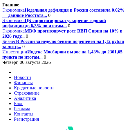
Главное
Экономика
Недельная дефляция в России составила 0,02%
— данные Росстата...
0
Экономика
ЦБ спрогнозировал ускорение годовой
инфляции до 6,3% по итогам...
0
Экономика
МВФ прогнозирует рост ВВП Сирии на 10% в
2026 году...
0
Бизнес
В России за неделю бензин подешевел на 1,12 рубля
за литр...
0
Инвестиции
Индекс Мосбиржи вырос на 1,43% до 2301,65
пункта по итогам...
0
Четверг, 06 августа 2026
Новости
Финансы
Кредитные новости
Страхование
Аналитика
Блог
Реклама
Контакты
Регистрация