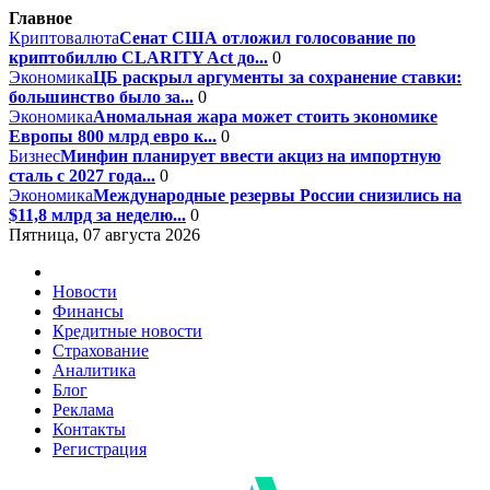
Главное
Криптовалюта
Сенат США отложил голосование по
криптобиллю CLARITY Act до...
0
Экономика
ЦБ раскрыл аргументы за сохранение ставки:
большинство было за...
0
Экономика
Аномальная жара может стоить экономике
Европы 800 млрд евро к...
0
Бизнес
Минфин планирует ввести акциз на импортную
сталь с 2027 года...
0
Экономика
Международные резервы России снизились на
$11,8 млрд за неделю...
0
Пятница, 07 августа 2026
Новости
Финансы
Кредитные новости
Страхование
Аналитика
Блог
Реклама
Контакты
Регистрация