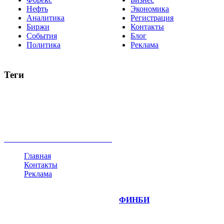
Нефть
Экономика
Аналитика
Регистрация
Биржи
Контакты
События
Блог
Политика
Реклама
Теги
акции
биткоин
USD
рубль
крипторубль
кредит
ипотека
нефть
банки
прогнозы
рынки
brent
актив
недвижимость
ммвб
ПИФ
курс
евро
котировки
инвестиции
золото
доллар
биржа
индексы
сделка
криптовалюта
памп
брокер
все теги
Главная
Контакты
Реклама
©
Copyright 2014-2026 Портал "
ФИНБИ
.РУ"
- новости
финансовых рынков.