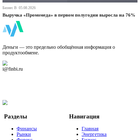
Бизнес В· 05.08.2026
Выручка «Промомеда» в первом полугодии выросла на 76%
ФинБи
Деньги — это предельно обобщённая информация о
продуктообмене.
Дзен Канал
i@finbi.ru
@finbi1
Мы в OK
Facebook
Twitter
YouTube
Google Новости
Разделы
Навигация
Финансы
Главная
Рынки
Энергетика
Форекс
Бизнес