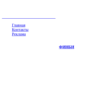
недвижимость
ммвб
ПИФ
курс
евро
котировки
инвестиции
золото
доллар
биржа
индексы
сделка
криптовалюта
памп
брокер
все теги
Главная
Контакты
Реклама
©
Copyright 2014-2026 Портал "
ФИНБИ
.РУ"
- новости
финансовых рынков.