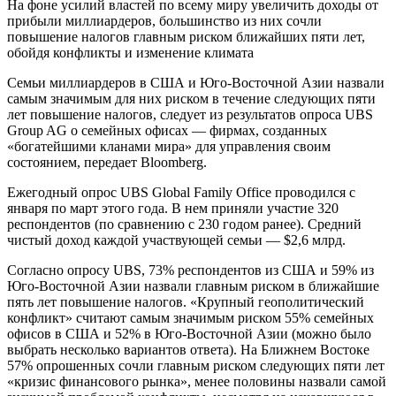
На фоне усилий властей по всему миру увеличить доходы от
прибыли миллиардеров, большинство из них сочли
повышение налогов главным риском ближайших пяти лет,
обойдя конфликты и изменение климата
Семьи миллиардеров в США и Юго-Восточной Азии назвали
самым значимым для них риском в течение следующих пяти
лет повышение налогов, следует из результатов опроса UBS
Group AG о семейных офисах — фирмах, созданных
«богатейшими кланами мира» для управления своим
состоянием, передает Bloomberg.
Ежегодный опрос UBS Global Family Office проводился с
января по март этого года. В нем приняли участие 320
респондентов (по сравнению с 230 годом ранее). Средний
чистый доход каждой участвующей семьи — $2,6 млрд.
Согласно опросу UBS, 73% респондентов из США и 59% из
Юго-Восточной Азии назвали главным риском в ближайшие
пять лет повышение налогов. «Крупный геополитический
конфликт» считают самым значимым риском 55% семейных
офисов в США и 52% в Юго-Восточной Азии (можно было
выбрать несколько вариантов ответа). На Ближнем Востоке
57% опрошенных сочли главным риском следующих пяти лет
«кризис финансового рынка», менее половины назвали самой