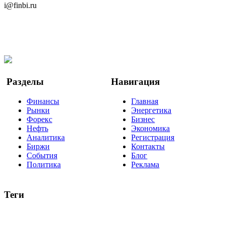
i@finbi.ru
@finbi1
Мы в OK
Facebook
Twitter
YouTube
Google Новости
Разделы
Навигация
Финансы
Главная
Рынки
Энергетика
Форекс
Бизнес
Нефть
Экономика
Аналитика
Регистрация
Биржи
Контакты
События
Блог
Политика
Реклама
Теги
акции
биткоин
USD
рубль
крипторубль
кредит
ипотека
нефть
банки
прогнозы
рынки
brent
актив