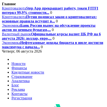
Главное
Криптовалюта
Step App прекращает работу, токен FITFI
потерял 99,9% стоимости...
0
Криптовалюта
Путин подписал закон о криптовалютах:
основные правила вступят в...
0
Экономика
Банк России вынес на обсуждение проекты
актов по ценным бумагам,...
0
Валютный рынок
Официальные курсы валют ЦБ РФ на 6
августа 2026: доллар, евро,...
0
Экономика
Нефтегазовые доходы бюджета в июле достигли
максимума с начала...
0
Четверг, 06 августа 2026
Новости
Финансы
Кредитные новости
Страхование
Аналитика
Блог
Реклама
Контакты
Регистрация