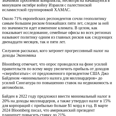
значимой проблемой конфликты, несмотря на начавшуюся в
минувшем октябре войну Израиля с палестинской
исламистской группировкой ХАМАС.
Около 71% европейских респондентов сочли геополитику
самым большим риском ближайших пяти лет, следом за ней
по значимости идет изменение климата. В целом, как
показывает исследование, семейные офисы во всех регионах
называют политику одним из главных рисков как следующих
двенадцати месяцев, так и пяти лет.
Силуанов рассказал, кого затронет прогрессивный налог на
доходы Экономика
Bloomberg отмечает, что опрос проводился на фоне усилий
правительств по всему миру увеличить прибыль от доходов
«сверхбогатых»: от предложенного президентом США Джо
Байденом «минимального налога для миллиардеров» до
усилий Сингапура по повышению ставок на недвижимость и
автомобили.
Байден в 2022 году предложил ввести минимальный налог в
20% на доходы миллиардеров, а также утвердил налог в 15%
для корпораций с прибылью больше $1 млрд в год. В марте
2024 Bloomberg писал, что американский президент
планирует повысить ставку до 21%.