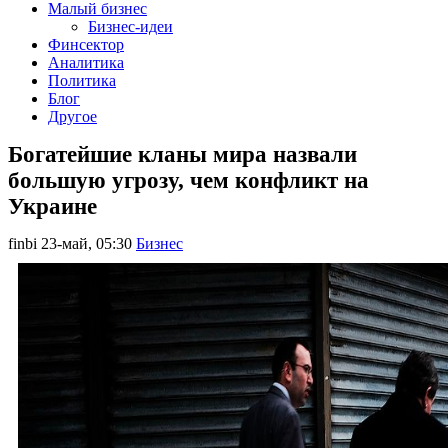
Малый бизнес
Бизнес-идеи
Финсектор
Аналитика
Политика
Блог
Другое
Богатейшие кланы мира назвали
большую угрозу, чем конфликт на
Украине
finbi
23-май, 05:30
Бизнес