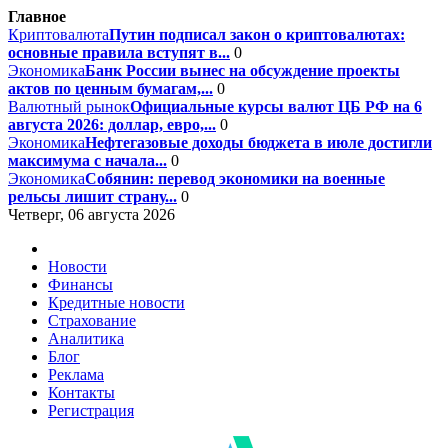
Главное
Криптовалюта
Путин подписал закон о криптовалютах:
основные правила вступят в...
0
Экономика
Банк России вынес на обсуждение проекты
актов по ценным бумагам,...
0
Валютный рынок
Официальные курсы валют ЦБ РФ на 6
августа 2026: доллар, евро,...
0
Экономика
Нефтегазовые доходы бюджета в июле достигли
максимума с начала...
0
Экономика
Собянин: перевод экономики на военные
рельсы лишит страну...
0
Четверг, 06 августа 2026
Новости
Финансы
Кредитные новости
Страхование
Аналитика
Блог
Реклама
Контакты
Регистрация