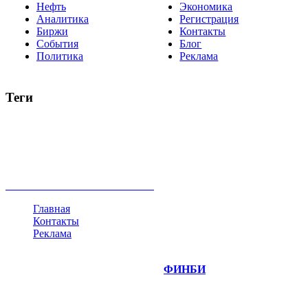
Нефть
Экономика
Аналитика
Регистрация
Биржи
Контакты
События
Блог
Политика
Реклама
Теги
акции
биткоин
USD
рубль
крипторубль
кредит
ипотека
нефть
банки
прогнозы
рынки
brent
актив
недвижимость
ммвб
ПИФ
курс
евро
котировки
инвестиции
золото
доллар
биржа
индексы
сделка
криптовалюта
памп
брокер
все теги
Главная
Контакты
Реклама
©
Copyright 2014-2026 Портал "
ФИНБИ
.РУ"
- новости
финансовых рынков.