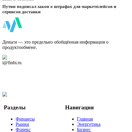
Путин подписал закон о штрафах для маркетплейсов и
сервисов доставки
ФинБи
Деньги — это предельно обобщённая информация о
продуктообмене.
Дзен Канал
i@finbi.ru
@finbi1
Мы в OK
Facebook
Twitter
YouTube
Google Новости
Разделы
Навигация
Финансы
Главная
Рынки
Энергетика
Форекс
Бизнес