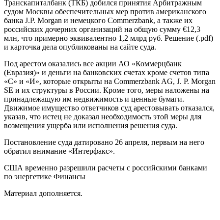
Транскапиталбанк (ТКБ) добился принятия Арбитражным
судом Москвы обеспечительных мер против американского
банка J.P. Morgan и немецкого Commerzbank, а также их
российских дочерних организаций на общую сумму €12,3
млн, что примерно эквивалентно 1,2 млрд руб. Решение (.pdf)
и карточка дела опубликованы на сайте суда.
Под арестом оказались все акции АО «Коммерцбанк
(Евразия)» и деньги на банковских счетах кроме счетов типа
«С» и «И», которые открыты на Commerzbank AG, J. P. Morgan
SE и их структуры в России. Кроме того, меры наложены на
принадлежащую им недвижимость и ценные бумаги.
Движимое имущество ответчиков суд арестовывать отказался,
указав, что истец не доказал необходимость этой меры для
возмещения ущерба или исполнения решения суда.
Постановление суда датировано 26 апреля, первым на него
обратил внимание «Интерфакс».
США временно разрешили расчеты с российскими банками
по энергетике Финансы
Материал дополняется.