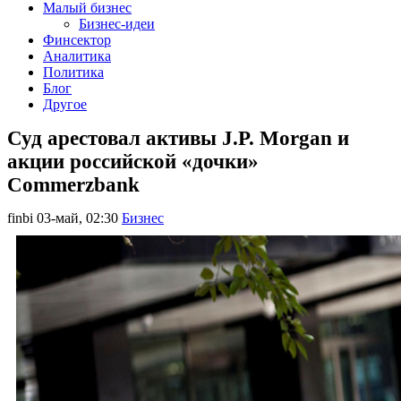
Малый бизнес
Бизнес-идеи
Финсектор
Аналитика
Политика
Блог
Другое
Суд арестовал активы J.P. Morgan и
акции российской «дочки»
Commerzbank
finbi
03-май, 02:30
Бизнес