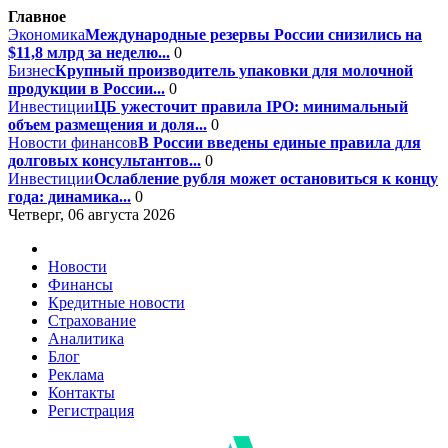
Главное
Экономика
Международные резервы России снизились на
$11,8 млрд за неделю...
0
Бизнес
Крупный производитель упаковки для молочной
продукции в России...
0
Инвестиции
ЦБ ужесточит правила IPO: минимальный
объем размещения и доля...
0
Новости финансов
В России введены единые правила для
долговых консультантов...
0
Инвестиции
Ослабление рубля может остановиться к концу
года: динамика...
0
Четверг, 06 августа 2026
Новости
Финансы
Кредитные новости
Страхование
Аналитика
Блог
Реклама
Контакты
Регистрация