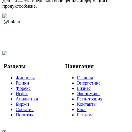
Деньги — это предельно обобщённая информация о
продуктообмене.
Дзен Канал
i@finbi.ru
@finbi1
Мы в OK
Facebook
Twitter
YouTube
Google Новости
Разделы
Навигация
Финансы
Главная
Рынки
Энергетика
Форекс
Бизнес
Нефть
Экономика
Аналитика
Регистрация
Биржи
Контакты
События
Блог
Политика
Реклама