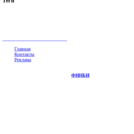
Теги
акции
биткоин
USD
рубль
крипторубль
кредит
ипотека
нефть
банки
прогнозы
рынки
brent
актив
недвижимость
ммвб
ПИФ
курс
евро
котировки
инвестиции
золото
доллар
биржа
индексы
сделка
криптовалюта
памп
брокер
все теги
Главная
Контакты
Реклама
©
Copyright 2014-2026 Портал "
ФИНБИ
.РУ"
- новости
финансовых рынков.