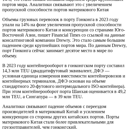
портов мира. Аналитики связывают это с увеличением
пропускной способности портов материкового Китая
Объемы грузовых перевозок в порту Гонконга в 2023 году
упали на 14% на фоне увеличения пропускной способности
портов материкового Китая и конкуренции со странами Юго-
Восточной Азии, пишет Financial Times со ссылкой на данные
консалтинговой компании Drewry. Это стало самым большим
падением среди крупнейших портов мира. По данным Drewry,
порт Гонконга сейчас занимает десятое место в мире по
объему.
В 2023 году контейнерооборот в гонконгском порту составил
14,3 млн TEU (двадцатифутовый эквивалент, ДФЭ —
условная единица измерения вместимости контейнеровозов и
контейнерных терминалов, ДФЭ основан на объеме
стандартного 20-футового интермодального ISO-контейнера).
При этом контейнерооборот порта Шанхая оценивается в 49,2
млн TEU, а Сингапура — в 39 млн TEU.
Аналитики связывают падение объемов с переездом
производителей в материковый Китай и усилением
конкуренции со стороны других китайских портов. Порты
материкового Китая стали более привлекательными для
грузоотправителей, чем гонконгский.