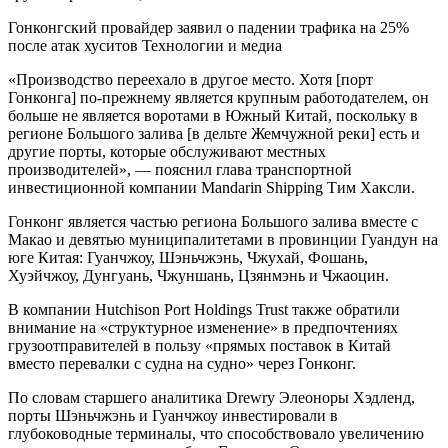
Гонконгский провайдер заявил о падении трафика на 25%
после атак хуситов Технологии и медиа
«Производство переехало в другое место. Хотя [порт
Гонконга] по-прежнему является крупным работодателем, он
больше не является воротами в Южный Китай, поскольку в
регионе Большого залива [в дельте Жемчужной реки] есть и
другие порты, которые обслуживают местных
производителей», — пояснил глава транспортной
инвестиционной компании Mandarin Shipping Тим Хаксли.
Гонконг является частью региона Большого залива вместе с
Макао и девятью муниципалитетами в провинции Гуандун на
юге Китая: Гуанчжоу, Шэньчжэнь, Чжухай, Фошань,
Хуэйчжоу, Дунгуань, Чжуншань, Цзянмэнь и Чжаоцин.
В компании Hutchison Port Holdings Trust также обратили
внимание на «структурное изменение» в предпочтениях
грузоотправителей в пользу «прямых поставок в Китай
вместо перевалки с судна на судно» через Гонконг.
По словам старшего аналитика Drewry Элеоноры Хэдленд,
порты Шэньчжэнь и Гуанчжоу инвестировали в
глубоководные терминалы, что способствовало увеличению