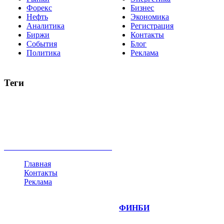
Форекс
Бизнес
Нефть
Экономика
Аналитика
Регистрация
Биржи
Контакты
События
Блог
Политика
Реклама
Теги
акции
биткоин
USD
рубль
крипторубль
кредит
ипотека
нефть
банки
прогнозы
рынки
brent
актив
недвижимость
ммвб
ПИФ
курс
евро
котировки
инвестиции
золото
доллар
биржа
индексы
сделка
криптовалюта
памп
брокер
все теги
Главная
Контакты
Реклама
©
Copyright 2014-2026 Портал "
ФИНБИ
.РУ"
- новости
финансовых рынков.