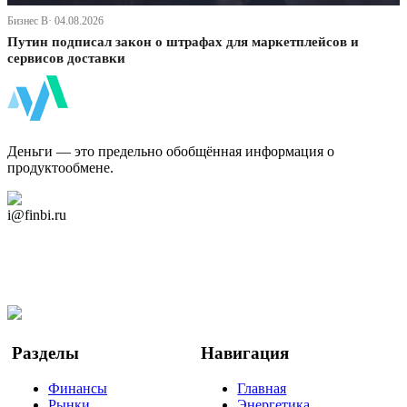
Бизнес В· 04.08.2026
Путин подписал закон о штрафах для маркетплейсов и
сервисов доставки
ФинБи
Деньги — это предельно обобщённая информация о
продуктообмене.
Дзен Канал
i@finbi.ru
@finbi1
Мы в OK
Facebook
Twitter
YouTube
Google Новости
Разделы
Навигация
Финансы
Главная
Рынки
Энергетика