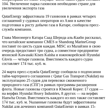
104. Увеличение парка газовозов необходимо стране для
увеличения экспорта газа
QatarEnergy зафрахтовала 19 газовозов в рамках четырех
соглашений у судовых операторов из Азии в качестве
подготовки к росту добычи газа в Катаре, сообщила пресс-
служба компании.
Глава Минэнерго Катара Саад Шерида аль-Кааби рассказал,
что китайские компании CMES и Shandong MarineGroup
поставят по шесть судов каждая. MISC из Малайзии в свою
очередь предоставит три судна, а совместное предприятие
японской Kawasaki Kisen Kaisha и южнокорейской Hyundai
Glovis — четыре газовоза. Вместимость каждого судна
составляет 174 тыс. куб. м.
24 марта пресс-служба QatarEnergy сообщила о подписании
тайм-чартерного соглашения с Qatar Gas Transport (Nakilat) на
эксплуатацию 25 судов для перевозки сжиженного
природного газа (СПГ) в рамках программы расширения
флота. Новые газовозы строятся в Южной Корее: 17 судов —
на верфях Hyundai Heavy Industries, 8 других — на верфях
Hanwha Ocean. Вместимость каждого из них также составляет
174 тыс. куб. м. Указанные газовозы будут зафрахтованы
Nakilat для дочерних компаний QatarEnergy в рамках 15-