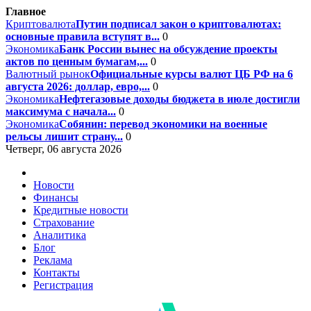
Главное
Криптовалюта
Путин подписал закон о криптовалютах:
основные правила вступят в...
0
Экономика
Банк России вынес на обсуждение проекты
актов по ценным бумагам,...
0
Валютный рынок
Официальные курсы валют ЦБ РФ на 6
августа 2026: доллар, евро,...
0
Экономика
Нефтегазовые доходы бюджета в июле достигли
максимума с начала...
0
Экономика
Собянин: перевод экономики на военные
рельсы лишит страну...
0
Четверг, 06 августа 2026
Новости
Финансы
Кредитные новости
Страхование
Аналитика
Блог
Реклама
Контакты
Регистрация