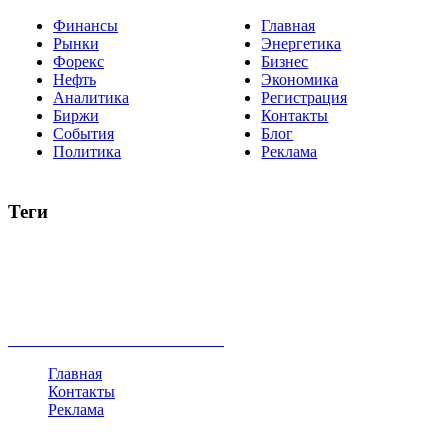
Финансы
Главная
Рынки
Энергетика
Форекс
Бизнес
Нефть
Экономика
Аналитика
Регистрация
Биржи
Контакты
События
Блог
Политика
Реклама
Теги
акции
биткоин
USD
рубль
крипторубль
кредит
ипотека
нефть
банки
прогнозы
рынки
brent
актив
недвижимость
ммвб
ПИФ
курс
евро
котировки
инвестиции
золото
доллар
биржа
индексы
сделка
криптовалюта
памп
брокер
все теги
Главная
Контакты
Реклама