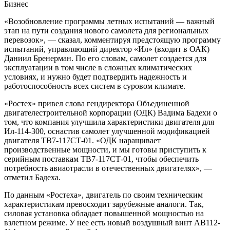
Бизнес
«Возобновление программы летных испытаний — важный
этап на пути создания нового самолета для региональных
перевозок», — сказал, комментируя предстоящую программу
испытаний, управляющий директор «Ил» (входит в ОАК)
Даниил Бренерман. По его словам, самолет создается для
эксплуатации в том числе в сложных климатических
условиях, и нужно будет подтвердить надежность и
работоспособность всех систем в суровом климате.
«Ростех» привел слова гендиректора Объединенной
двигателестроительной корпорации (ОДК) Вадима Бадехи о
том, что компания улучшила характеристики двигателя для
Ил-114-300, оснастив самолет улучшенной модификацией
двигателя ТВ7-117СТ-01. «ОДК наращивает
производственные мощности, и мы готовы приступить к
серийным поставкам ТВ7-117СТ-01, чтобы обеспечить
потребность авиаотрасли в отечественных двигателях», —
отметил Бадеха.
По данным «Ростеха», двигатель по своим техническим
характеристикам превосходит зарубежные аналоги. Так,
силовая установка обладает повышенной мощностью на
взлетном режиме. У нее есть новый воздушный винт АВ112-