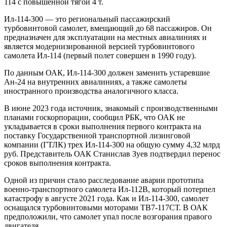
114 с повышенной тягой 4 т.
Ил-114-300 — это региональный пассажирский
турбовинтовой самолет, вмещающий до 68 пассажиров. Он
предназначен для эксплуатации на местных авиалиниях и
является модернизированной версией турбовинтового
самолета Ил-114 (первый полет совершен в 1990 году).
По данным ОАК, Ил-114-300 должен заменить устаревшие
Ан-24 на внутренних авиалиниях, а также самолеты
иностранного производства аналогичного класса.
В июне 2023 года источник, знакомый с производственными
планами госкорпорации, сообщил РБК, что ОАК не
укладывается в сроки выполнения первого контракта на
поставку Государственной транспортной лизинговой
компании (ГТЛК) трех Ил-114-300 на общую сумму 4,32 млрд
руб. Представитель ОАК Станислав Зуев подтвердил перенос
сроков выполнения контракта.
Одной из причин стало расследование аварии прототипа
военно-транспортного самолета Ил-112В, который потерпел
катастрофу в августе 2021 года. Как и Ил-114-300, самолет
оснащался турбовинтовыми моторами ТВ7-117СТ. В ОАК
предположили, что самолет упал после возгорания правого
двигателя.