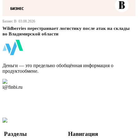
Бизнес В· 03.08.2026
Wildberries перестраивает логистику после атак на склады
во Владимирской области
ФинБи
Деньги — это предельно обобщённая информация о
продуктообмене.
Дзен Канал
i@finbi.ru
@finbi1
Мы в OK
Facebook
Twitter
YouTube
Google Новости
Разделы
Навигация