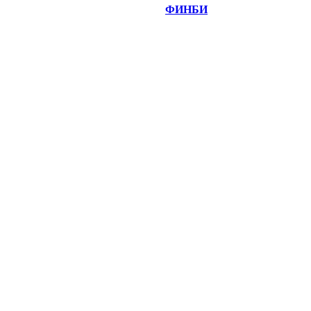
©
Copyright 2014-2026 Портал "
ФИНБИ
.РУ"
- новости
финансовых рынков.