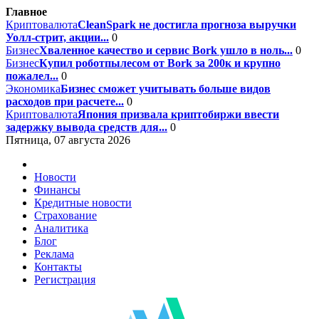
Главное
Криптовалюта
CleanSpark не достигла прогноза выручки
Уолл-стрит, акции...
0
Бизнес
Хваленное качество и сервис Bork ушло в ноль...
0
Бизнес
Купил роботпылесом от Bork за 200к и крупно
пожалел...
0
Экономика
Бизнес сможет учитывать больше видов
расходов при расчете...
0
Криптовалюта
Япония призвала криптобиржи ввести
задержку вывода средств для...
0
Пятница, 07 августа 2026
Новости
Финансы
Кредитные новости
Страхование
Аналитика
Блог
Реклама
Контакты
Регистрация