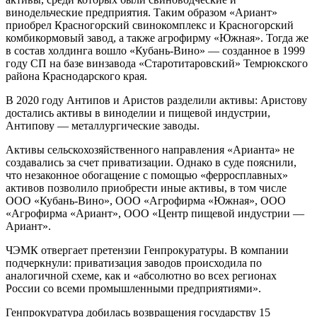
винодельческие предприятия. Таким образом «Ариант»
приобрел Красногорский свинокомплекс и Красногорский
комбикормовый завод, а также агрофирму «Южная». Тогда же
в состав холдинга вошло «Кубань-Вино» — созданное в 1999
году СП на базе винзавода «Старотитаровский» Темрюкского
района Краснодарского края.
В 2020 году Антипов и Аристов разделили активы: Аристову
достались активы в виноделии и пищевой индустрии,
Антипову — металлургические заводы.
Активы сельскохозяйственного направления «Арианта» не
создавались за счет приватизации. Однако в суде пояснили,
что незаконное обогащение с помощью «ферросплавных»
активов позволило приобрести иные активы, в том числе
ООО «Кубань-Вино», ООО «Агрофирма «Южная», ООО
«Агрофирма «Ариант», ООО «Центр пищевой индустрии —
Ариант».
ЧЭМК отвергает претензии Генпрокуратуры. В компании
подчеркнули: приватизация заводов происходила по
аналогичной схеме, как и «абсолютно во всех регионах
России со всеми промышленными предприятиями».
Генпрокуратура добилась возвращения государству 15