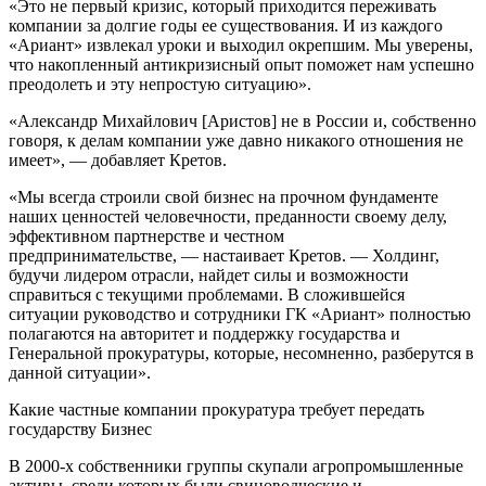
«Это не первый кризис, который приходится переживать
компании за долгие годы ее существования. И из каждого
«Ариант» извлекал уроки и выходил окрепшим. Мы уверены,
что накопленный антикризисный опыт поможет нам успешно
преодолеть и эту непростую ситуацию».
«Александр Михайлович [Аристов] не в России и, собственно
говоря, к делам компании уже давно никакого отношения не
имеет», — добавляет Кретов.
«Мы всегда строили свой бизнес на прочном фундаменте
наших ценностей человечности, преданности своему делу,
эффективном партнерстве и честном
предпринимательстве, — настаивает Кретов. — Холдинг,
будучи лидером отрасли, найдет силы и возможности
справиться с текущими проблемами. В сложившейся
ситуации руководство и сотрудники ГК «Ариант» полностью
полагаются на авторитет и поддержку государства и
Генеральной прокуратуры, которые, несомненно, разберутся в
данной ситуации».
Какие частные компании прокуратура требует передать
государству Бизнес
В 2000-х собственники группы скупали агропромышленные
активы, среди которых были свиноводческие и