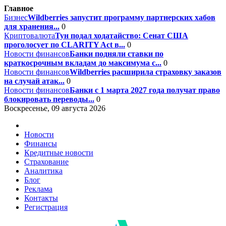
Главное
Бизнес
Wildberries запустит программу партнерских хабов
для хранения...
0
Криптовалюта
Тун подал ходатайство: Сенат США
проголосует по CLARITY Act в...
0
Новости финансов
Банки подняли ставки по
краткосрочным вкладам до максимума с...
0
Новости финансов
Wildberries расширила страховку заказов
на случай атак...
0
Новости финансов
Банки с 1 марта 2027 года получат право
блокировать переводы...
0
Воскресенье, 09 августа 2026
Новости
Финансы
Кредитные новости
Страхование
Аналитика
Блог
Реклама
Контакты
Регистрация