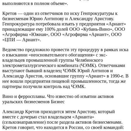
выполняются в полном объеме».
Кретов — один из ответчиков по иску Генпрокуратуры к
бизнесменам Юрию Антипову и Александру Аристову.
Генпрокуратура потребовала изъять у предприятия «Ариант»
принадлежащие ему 100% долей ООО «Кубань-Вино», ООО
«Агрофирма «Южная», ООО «Агрофирма «Ариант», ООО
«ЦПИ — Ариант».
Ведомство предложило провести эту процедуру в рамках иска
о взыскании «неосновательного обогащения» с экс-
владельцев промышленной группы Челябинского
электрометаллургического комбината (ЧЭМК). Ответчиками
выступают бывший владелец ЧЭМК Юрий Антипов и
Александр Аристов, основавшие группу «Ариант» в 1990-е. В
нее вошли предприятия пищевой промышленности, тогда же
партнеры получили контроль над ЧЭМК.
Вино и ферросплавы. Что известно об изъятии активов
уральских бизнесменов Бизнес
Александр Кретов приходится зятем Аристову, который
вместе с дочерью стал владельцем «Арианта»
(сельхознаправление) после раздела активов бизнесменами.
Кретов говорит, что находится в России, со своей командой: