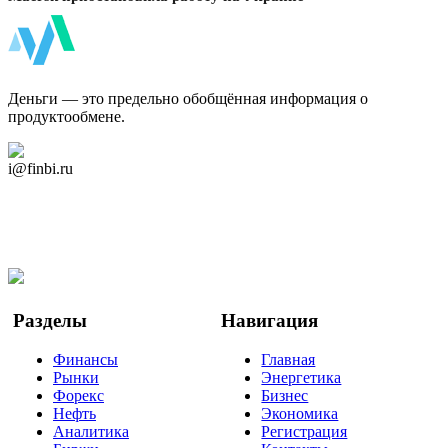
ФинБи
Деньги — это предельно обобщённая информация о
продуктообмене.
Дзен Канал
i@finbi.ru
@finbi1
Мы в OK
Facebook
Twitter
YouTube
Google Новости
Разделы
Навигация
Финансы
Главная
Рынки
Энергетика
Форекс
Бизнес
Нефть
Экономика
Аналитика
Регистрация