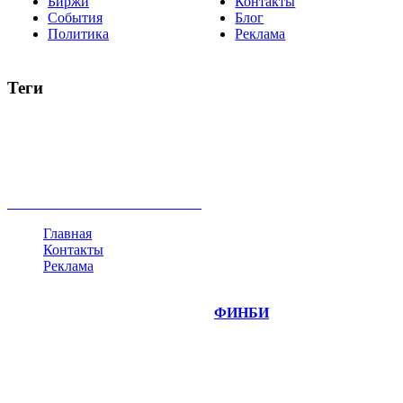
Биржи
Контакты
События
Блог
Политика
Реклама
Теги
акции
биткоин
USD
рубль
крипторубль
кредит
ипотека
нефть
банки
прогнозы
рынки
brent
актив
недвижимость
ммвб
ПИФ
курс
евро
котировки
инвестиции
золото
доллар
биржа
индексы
сделка
криптовалюта
памп
брокер
все теги
Главная
Контакты
Реклама
©
Copyright 2014-2026 Портал "
ФИНБИ
.РУ"
- новости
финансовых рынков.