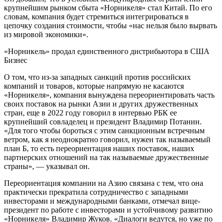
крупнейшим рынком сбыта «Норникеля» стал Китай. По его
словам, компания будет стремиться интегрироваться в
цепочку создания стоимости, чтобы «нас нельзя было вырвать
из мировой экономики».
«Норникель» продал единственного дистрибьютора в США
Бизнес
О том, что из-за западных санкций против российских
компаний и товаров, которые напрямую не касаются
«Норникеля», компания вынуждена переориентировать часть
своих поставок на рынки Азии и других дружественных
стран, еще в 2022 году говорил в интервью РБК ее
крупнейший совладелец и президент Владимир Потанин.
«Для того чтобы бороться с этим санкционным встречным
ветром, как я неоднократно говорил, нужен так называемый
план Б, то есть переориентация наших поставок, наших
партнерских отношений на так называемые дружественные
страны», — указывал он.
Переориентация компании на Азию связана с тем, что она
практически прекратила сотрудничество с западными
инвесторами и международными банками, отмечал вице-
президент по работе с инвесторами и устойчивому развитию
«Норникеля» Владимир Жуков. «Диалоги ведутся, но уже по