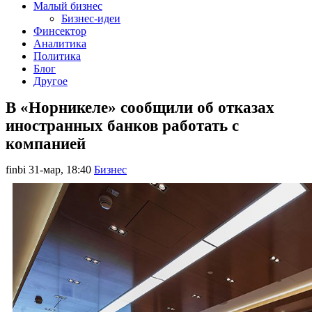
Малый бизнес
Бизнес-идеи
Финсектор
Аналитика
Политика
Блог
Другое
В «Норникеле» сообщили об отказах
иностранных банков работать с
компанией
finbi
31-мар, 18:40
Бизнес