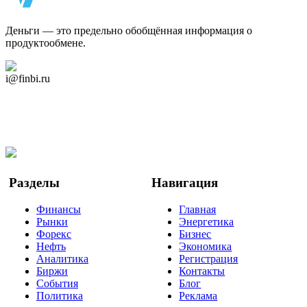
Деньги — это предельно обобщённая информация о
продуктообмене.
Дзен Канал
i@finbi.ru
@finbi1
Мы в OK
Facebook
Twitter
YouTube
Google Новости
Разделы
Навигация
Финансы
Главная
Рынки
Энергетика
Форекс
Бизнес
Нефть
Экономика
Аналитика
Регистрация
Биржи
Контакты
События
Блог
Политика
Реклама