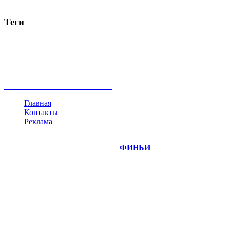
Теги
акции
биткоин
USD
рубль
крипторубль
кредит
ипотека
нефть
банки
прогнозы
рынки
brent
актив
недвижимость
ммвб
ПИФ
курс
евро
котировки
инвестиции
золото
доллар
биржа
индексы
сделка
криптовалюта
памп
брокер
все теги
Главная
Контакты
Реклама
©
Copyright 2014-2026 Портал "
ФИНБИ
.РУ"
- новости
финансовых рынков.