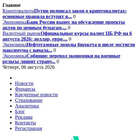
Главное
Криптовалюта
Путин подписал закон о криптовалютах:
основные правила вступят в...
0
Экономика
Банк России вынес на обсуждение проекты
актов по ценным бумагам,...
0
Валютный рынок
Официальные курсы валют ЦБ РФ на 6
августа 2026: доллар, евро,...
0
Экономика
Нефтегазовые доходы бюджета в июле достигли
максимума с начала...
0
Экономика
Собянин: перевод экономики на военные
рельсы лишит страну...
0
Четверг, 06 августа 2026
Новости
Финансы
Кредитные новости
Страхование
Аналитика
Блог
Реклама
Контакты
Регистрация