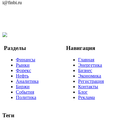
i@finbi.ru
@finbi1
Мы в OK
Facebook
Twitter
YouTube
Google Новости
Разделы
Навигация
Финансы
Главная
Рынки
Энергетика
Форекс
Бизнес
Нефть
Экономика
Аналитика
Регистрация
Биржи
Контакты
События
Блог
Политика
Реклама
Теги
акции
биткоин
USD
рубль
крипторубль
кредит
ипотека
нефть
банки
прогнозы
рынки
brent
актив