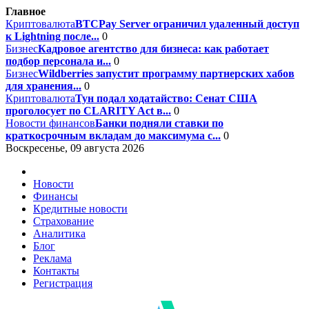
Главное
Криптовалюта
BTCPay Server ограничил удаленный доступ
к Lightning после...
0
Бизнес
Кадровое агентство для бизнеса: как работает
подбор персонала и...
0
Бизнес
Wildberries запустит программу партнерских хабов
для хранения...
0
Криптовалюта
Тун подал ходатайство: Сенат США
проголосует по CLARITY Act в...
0
Новости финансов
Банки подняли ставки по
краткосрочным вкладам до максимума с...
0
Воскресенье, 09 августа 2026
Новости
Финансы
Кредитные новости
Страхование
Аналитика
Блог
Реклама
Контакты
Регистрация