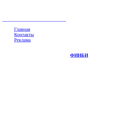
недвижимость
ммвб
ПИФ
курс
евро
котировки
инвестиции
золото
доллар
биржа
индексы
сделка
криптовалюта
памп
брокер
все теги
Главная
Контакты
Реклама
©
Copyright 2014-2026 Портал "
ФИНБИ
.РУ"
- новости
финансовых рынков.