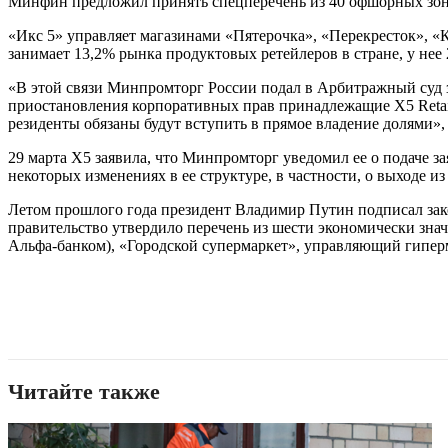
Минфин предложил принять спецперечень из 40 офшорных зо
«Икс 5» управляет магазинами «Пятерочка», «Перекресток», «К
занимает 13,2% рынка продуктовых ретейлеров в стране, у нее 2
«В этой связи Минпромторг России подал в Арбитражный суд з
приостановления корпоративных прав принадлежащие Х5 Retail
резиденты обязаны будут вступить в прямое владение долями»,
29 марта X5 заявила, что Минпромторг уведомил ее о подаче 
некоторых изменениях в ее структуре, в частности, о выходе и
Летом прошлого года президент Владимир Путин подписал зак
правительство утвердило перечень из шести экономически зн
Альфа-банком), «Городской супермаркет», управляющий гипер
Читайте также