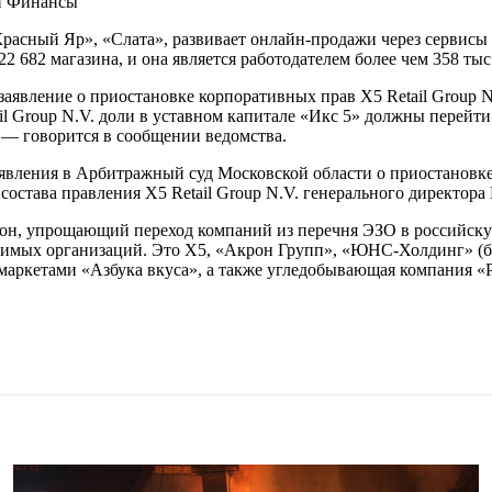
н Финансы
расный Яр», «Слата», развивает онлайн-продажи через сервисы 
2 682 магазина, и она является работодателем более чем 358 тыс
аявление о приостановке корпоративных прав X5 Retail Group N
 Group N.V. доли в уставном капитале «Икс 5» должны перейти
 — говорится в сообщении ведомства.
заявления в Арбитражный суд Московской области о приостановк
з состава правления X5 Retail Group N.V. генерального директо
он, упрощающий переход компаний из перечня ЭЗО в российскую
ачимых организаций. Это X5, «Акрон Групп», «ЮНС-Холдинг» (
маркетами «Азбука вкуса», а также угледобывающая компания «