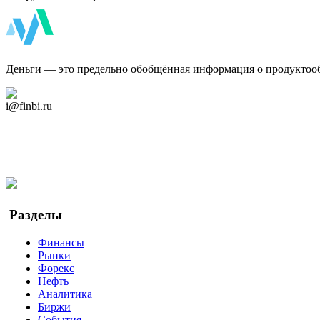
ФинБи
Деньги — это предельно обобщённая информация о продуктоо
Дзен Канал
i@finbi.ru
@finbi1
Мы в OK
Facebook
Twitter
YouTube
Google Новости
Разделы
Финансы
Рынки
Форекс
Нефть
Аналитика
Биржи
События