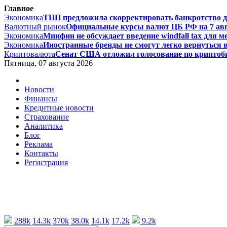
Главное
Экономика
ТПП предложила скорректировать банкротство дл
Валютный рынок
Официальные курсы валют ЦБ РФ на 7 авгус
Экономика
Минфин не обсуждает введение windfall tax для м
Экономика
Иностранные бренды не смогут легко вернуться в 
Криптовалюта
Сенат США отложил голосование по криптоби
Пятница, 07 августа 2026
Новости
Финансы
Кредитные новости
Страхование
Аналитика
Блог
Реклама
Контакты
Регистрация
288k
14.3k
370k
38.0k
14.1k
17.2k
9.2k