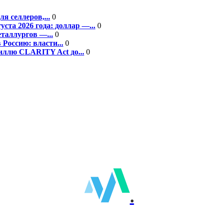
я селлеров,...
0
та 2026 года: доллар —...
0
еталлургов —...
0
Россию: власти...
0
ллю CLARITY Act до...
0
.