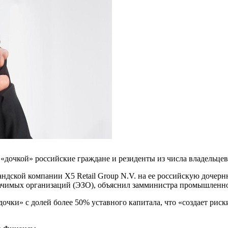
«дочкой» российские граждане и резиденты из числа владельце
ндской компании X5 Retail Group N.V. на ее российскую доче
значимых организаций (ЭЗО), объяснил замминистра промышленн
очки» с долей более 50% уставного капитала, что «создает рис