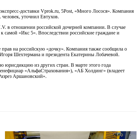
экспресс-доставки Vprok.ru, 5Post, «Много Лосося». Компания
. человек, уточнил Евтухов.
.V. в отношении российской дочерней компании. В случае
 к самой «Икс 5». Впоследствии российские граждане и
е прав на российскую «дочку». Компания также сообщила о
ра Игоря Шехтермана и президента Екатерины Лобачевой.
 юрисдикцию из других стран. В марте этого года
бенефициар «АльфаСтрахования»), «АБ Холдинг» (владеет
Разрез Аршановский».