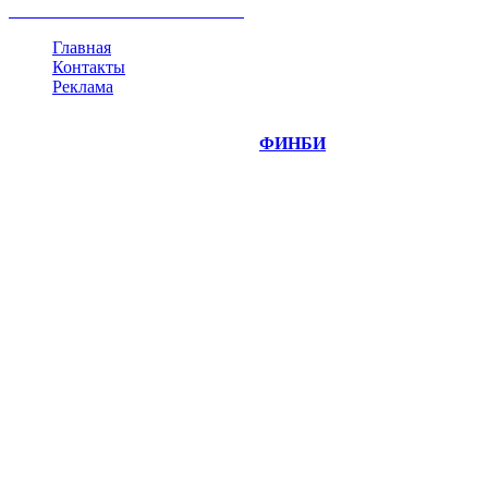
все теги
Главная
Контакты
Реклама
©
Copyright 2014-2026 Портал "
ФИНБИ
.РУ"
- новости
финансовых рынков.