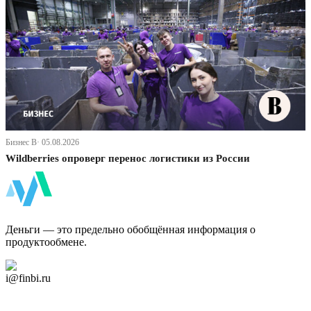
Бизнес В· 05.08.2026
Wildberries опроверг перенос логистики из России
ФинБи
Деньги — это предельно обобщённая информация о
продуктообмене.
Дзен Канал
i@finbi.ru
@finbi1
Мы в OK