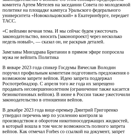
комитета Артем Метелев на заседании Совета по молодежной
политике на площадке кампуса Уральского федерального
университета «Новокольцовский» в Екатеринбурге, передает
ТАСС.
«С вейпами вечная тема. И мы сейчас будем ужесточать
законодательство, вносить [законопроект] через несколько
недель новый», — сказал он, не раскрыв деталей.
Замглавы Минздрава Британии в прямом эфире попросила
мужа не вейпить Политика
В январе 2023 года спикер Госдумы Вячеслав Володин
поручил профильным комитетам подготовить предложения о
возможном запрете вейпов. Идею запрета поддержал
Роспотребнадзор. С апреля того же года их запрещено
продавать несовершеннолетним (ограничение также касается
безникотиновых вейпов). В июне в России также ужесточили
законодательство в отношении вейпов.
В декабре 2023 года вице-премьер Дмитрий Григоренко
утвердил перечень мер по усилению контроля за
производством и оборотом никотиносодержащих жидкостей,
в который вошла в том числе возможность полного запрета
вейпов. Как отмечал Forbes со ссылкой на документ, запрет