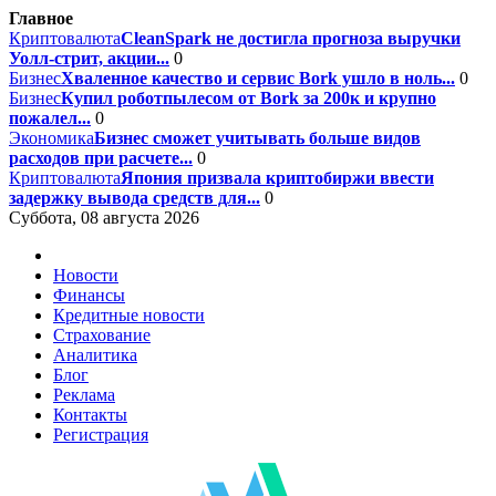
Главное
Криптовалюта
CleanSpark не достигла прогноза выручки
Уолл-стрит, акции...
0
Бизнес
Хваленное качество и сервис Bork ушло в ноль...
0
Бизнес
Купил роботпылесом от Bork за 200к и крупно
пожалел...
0
Экономика
Бизнес сможет учитывать больше видов
расходов при расчете...
0
Криптовалюта
Япония призвала криптобиржи ввести
задержку вывода средств для...
0
Суббота, 08 августа 2026
Новости
Финансы
Кредитные новости
Страхование
Аналитика
Блог
Реклама
Контакты
Регистрация