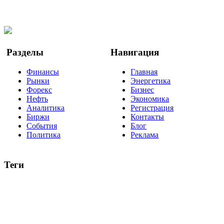
Facebook
Twitter
YouTube
Google Новости
Разделы
Навигация
Финансы
Главная
Рынки
Энергетика
Форекс
Бизнес
Нефть
Экономика
Аналитика
Регистрация
Биржи
Контакты
События
Блог
Политика
Реклама
Теги
акции
биткоин
USD
рубль
крипторубль
кредит
ипотека
нефть
банки
прогнозы
рынки
brent
актив
недвижимость
ммвб
ПИФ
курс
евро
котировки
инвестиции
золото
доллар
биржа
индексы
сделка
криптовалюта
памп
брокер