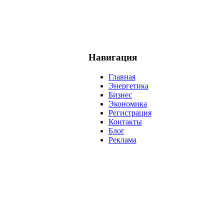
Навигация
Главная
Энергетика
Бизнес
Экономика
Регистрация
Контакты
Блог
Реклама
нефть
банки
прогнозы
рынки
brent
актив
недвижимость
р