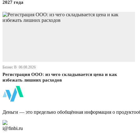
2027 года
Бизнес В· 06.08.2026
Регистрация ООО: из чего складывается цена и как
избежать лишних расходов
ФинБи
Деньги — это предельно обобщённая информация о продуктоо
Дзен Канал
i@finbi.ru
@finbi1
Мы в OK