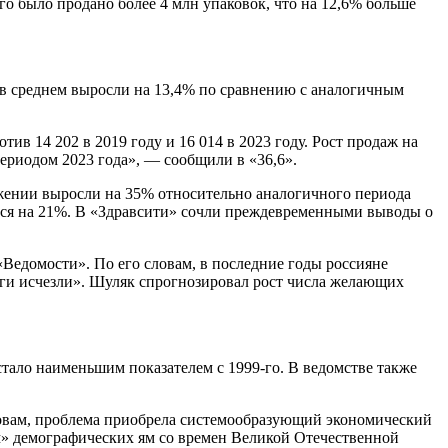
-го было продано более 4 млн упаковок, что на 12,6% больше
а в среднем выросли на 13,4% по сравнению с аналогичным
ив 14 202 в 2019 году и 16 014 в 2023 году. Рост продаж на
ериодом 2023 года», — сообщили в «36,6».
ажении выросли на 35% относительно аналогичного периода
ился на 21%. В «Здравсити» сочли преждевременными выводы о
Ведомости». По его словам, в последние годы россияне
воги исчезли». Шуляк спрогнозировал рост числа желающих
стало наименьшим показателем с 1999-го. В ведомстве также
ловам, проблема приобрела системообразующий экономический
ем» демографических ям со времен Великой Отечественной