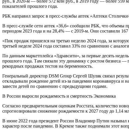
руб., в 2020-м — более 572 млн руб., в 2019 году — более 559
показателей прошлого года.
РБК направил запрос в пресс-службы аптек «Аптеки Столички
В пресс-службе сети аптек «36,6» сообщили РБК, что объемы п
периодом 2023 года и на 28,4% — с 2019-м. Они составили 167 
«Пик продаж пришелся на третью неделю 2024 года, за которую 
третьей неделе 2024 года составил 33% по сравнению с анало
По данным маркетплейса «Здравсити», за первые десять недел
прошлого года. Там связали эту динамику с ростом бизнеса —
рекордных продажах тестов на беременность.
Генеральный директор DSM Group Сергей Шуляк связал результ
откладывали рождение детей из-за пандемии коронавируса и н
завести детей по сравнению с предыдущими годами.
В России выросли рождаемость и смертность Экономика
Согласно предварительным оценкам Росстата, количество новор
спрогнозировали снижение рождаемости к 2027 году до 1,14 млн
В июне 2022 года президент России Владимир Путин называл 
характер после пандемии. В Кремле также поднимали этот воп