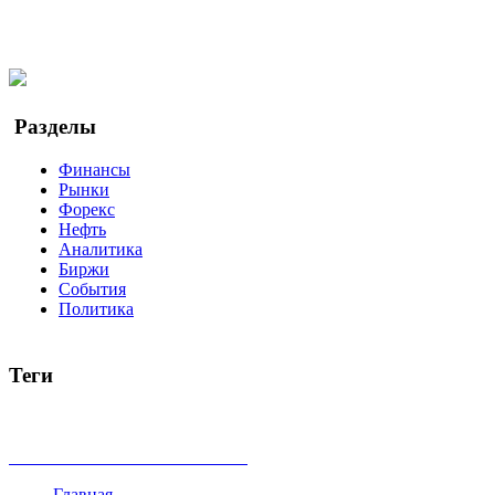
Facebook
Twitter
YouTube
Google Новости
Разделы
Финансы
Рынки
Форекс
Нефть
Аналитика
Биржи
События
Политика
Теги
акции
биткоин
USD
рубль
крипторубль
кредит
ипотека
доллар
биржа
индексы
сделка
криптовалюта
памп
броке
все теги
Главная