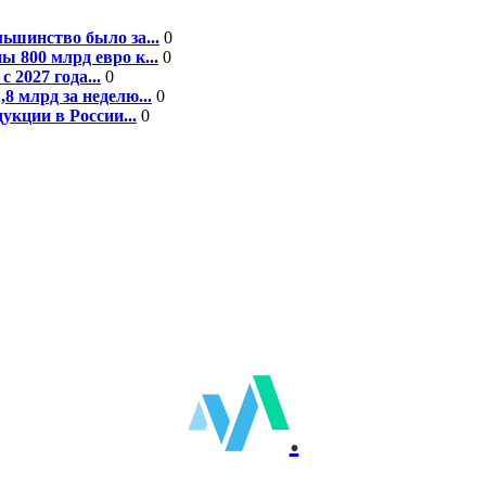
ьшинство было за...
0
 800 млрд евро к...
0
 2027 года...
0
8 млрд за неделю...
0
кции в России...
0
.