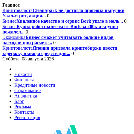
Главное
Криптовалюта
CleanSpark не достигла прогноза выручки
Уолл-стрит, акции...
0
Бизнес
Хваленное качество и сервис Bork ушло в ноль...
0
Бизнес
Купил роботпылесом от Bork за 200к и крупно
пожалел...
0
Экономика
Бизнес сможет учитывать больше видов
расходов при расчете...
0
Криптовалюта
Япония призвала криптобиржи ввести
задержку вывода средств для...
0
Суббота, 08 августа 2026
Новости
Финансы
Кредитные новости
Страхование
Аналитика
Блог
Реклама
Контакты
Регистрация