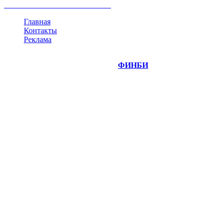
все теги
Главная
Контакты
Реклама
©
Copyright 2014-2026 Портал "
ФИНБИ
.РУ"
- новости
финансовых рынков.