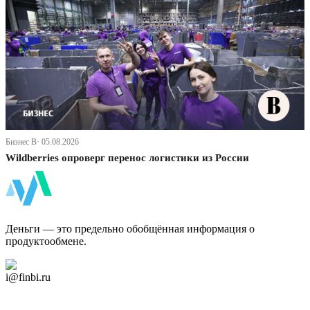
Бизнес В· 05.08.2026
Wildberries опроверг перенос логистики из России
ФинБи
Деньги — это предельно обобщённая информация о
продуктообмене.
Дзен Канал
i@finbi.ru
@finbi1
Мы в OK