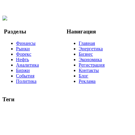
Facebook
Twitter
YouTube
Google Новости
Разделы
Навигация
Финансы
Главная
Рынки
Энергетика
Форекс
Бизнес
Нефть
Экономика
Аналитика
Регистрация
Биржи
Контакты
События
Блог
Политика
Реклама
Теги
акции
биткоин
USD
рубль
крипторубль
кредит
ипотека
нефть
банки
прогнозы
рынки
brent
актив
недвижимость
ммвб
ПИФ
курс
евро
котировки
инвестиции
золото
доллар
биржа
индексы
сделка
криптовалюта
памп
брокер