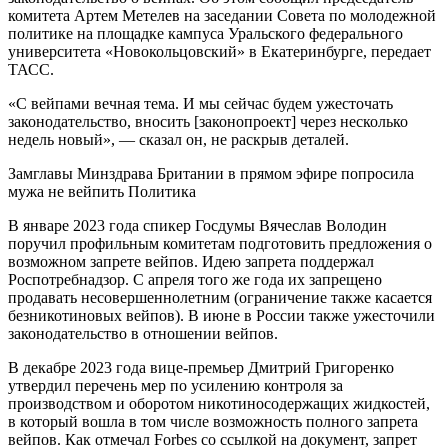
комитета Артем Метелев на заседании Совета по молодежной
политике на площадке кампуса Уральского федерального
университета «Новокольцовский» в Екатеринбурге, передает
ТАСС.
«С вейпами вечная тема. И мы сейчас будем ужесточать
законодательство, вносить [законопроект] через несколько
недель новый», — сказал он, не раскрыв деталей.
Замглавы Минздрава Британии в прямом эфире попросила
мужа не вейпить Политика
В январе 2023 года спикер Госдумы Вячеслав Володин
поручил профильным комитетам подготовить предложения о
возможном запрете вейпов. Идею запрета поддержал
Роспотребнадзор. С апреля того же года их запрещено
продавать несовершеннолетним (ограничение также касается
безникотиновых вейпов). В июне в России также ужесточили
законодательство в отношении вейпов.
В декабре 2023 года вице-премьер Дмитрий Григоренко
утвердил перечень мер по усилению контроля за
производством и оборотом никотиносодержащих жидкостей,
в который вошла в том числе возможность полного запрета
вейпов. Как отмечал Forbes со ссылкой на документ, запрет