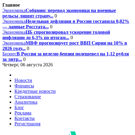
Главное
Экономика
Собянин: перевод экономики на военные
рельсы лишит страну...
0
Экономика
Недельная дефляция в России составила 0,02%
— данные Росстата...
0
Экономика
ЦБ спрогнозировал ускорение годовой
инфляции до 6,3% по итогам...
0
Экономика
МВФ прогнозирует рост ВВП Сирии на 10% в
2026 году...
0
Бизнес
В России за неделю бензин подешевел на 1,12 рубля
за литр...
0
Четверг, 06 августа 2026
Новости
Финансы
Кредитные новости
Страхование
Аналитика
Блог
Реклама
Контакты
Регистрация