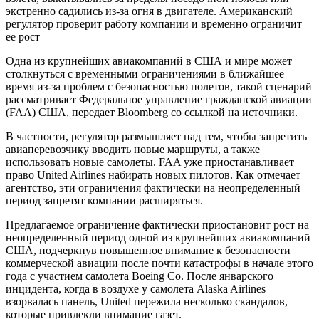
экстренно садились из-за огня в двигателе. Американский
регулятор проверит работу компании и временно ограничит
ее рост
Одна из крупнейших авиакомпаний в США и мире может
столкнуться с временными ограничениями в ближайшее
время из-за проблем с безопасностью полетов, такой сценарий
рассматривает Федеральное управление гражданской авиации
(FAA) США, передает Bloomberg со ссылкой на источники.
В частности, регулятор размышляет над тем, чтобы запретить
авиаперевозчику вводить новые маршруты, а также
использовать новые самолеты. FAA уже приостанавливает
право United Airlines набирать новых пилотов. Как отмечает
агентство, эти ограничения фактически на неопределенный
период запретят компании расширяться.
Предлагаемое ограничение фактически приостановит рост на
неопределенный период одной из крупнейших авиакомпаний
США, подчеркнув повышенное внимание к безопасности
коммерческой авиации после почти катастрофы в начале этого
года с участием самолета Boeing Co. После январского
инцидента, когда в воздухе у самолета Alaska Airlines
взорвалась панель, United пережила несколько скандалов,
которые привлекли внимание газет.