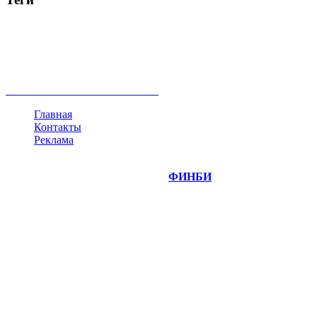
акции
биткоин
USD
рубль
крипторубль
кредит
ипотека
нефть
банки
прогнозы
рынки
brent
актив
недвижимость
ммвб
ПИФ
курс
евро
котировки
инвестиции
золото
доллар
биржа
индексы
сделка
криптовалюта
памп
брокер
все теги
Главная
Контакты
Реклама
©
Copyright 2014-2026 Портал "
ФИНБИ
.РУ"
- новости
финансовых рынков.