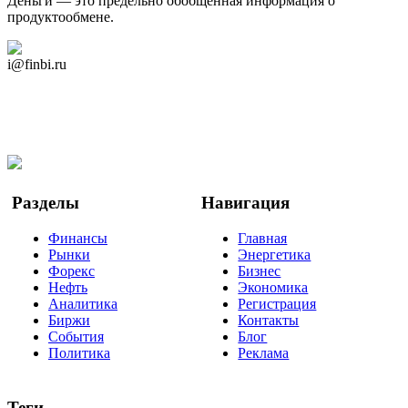
Деньги — это предельно обобщённая информация о
продуктообмене.
Дзен Канал
i@finbi.ru
@finbi1
Мы в OK
Facebook
Twitter
YouTube
Google Новости
Разделы
Навигация
Финансы
Главная
Рынки
Энергетика
Форекс
Бизнес
Нефть
Экономика
Аналитика
Регистрация
Биржи
Контакты
События
Блог
Политика
Реклама
Теги