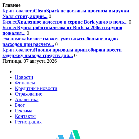
Главное
Криптовалюта
CleanSpark не достигла прогноза выручки
Уолл-стрит, акции...
0
Бизнес
Хваленное качество и сервис Bork ушло в ноль...
0
Бизнес
Купил роботпылесом от Bork за 200к и крупно
пожалел...
0
Экономика
Бизнес сможет учитывать больше видов
расходов при расчете...
0
Криптовалюта
Япония призвала криптобиржи ввести
задержку вывода средств для...
0
Пятница, 07 августа 2026
Новости
Финансы
Кредитные новости
Страхование
Аналитика
Блог
Реклама
Контакты
Регистрация