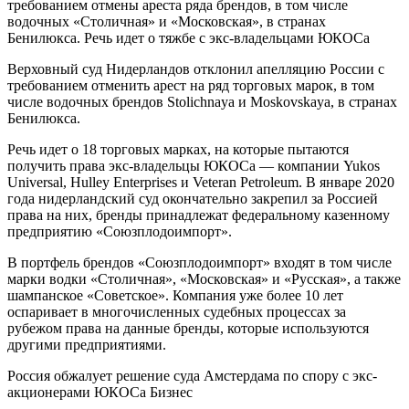
требованием отмены ареста ряда брендов, в том числе
водочных «Столичная» и «Московская», в странах
Бенилюкса. Речь идет о тяжбе с экс-владельцами ЮКОСа
Верховный суд Нидерландов отклонил апелляцию России с
требованием отменить арест на ряд торговых марок, в том
числе водочных брендов Stolichnaya и Moskovskaya, в странах
Бенилюкса.
Речь идет о 18 торговых марках, на которые пытаются
получить права экс-владельцы ЮКОСа — компании Yukos
Universal, Hulley Enterprises и Veteran Petroleum. В январе 2020
года нидерландский суд окончательно закрепил за Россией
права на них, бренды принадлежат федеральному казенному
предприятию «Союзплодоимпорт».
В портфель брендов «Союзплодоимпорт» входят в том числе
марки водки «Столичная», «Московская» и «Русская», а также
шампанское «Советское». Компания уже более 10 лет
оспаривает в многочисленных судебных процессах за
рубежом права на данные бренды, которые используются
другими предприятиями.
Россия обжалует решение суда Амстердама по спору с экс-
акционерами ЮКОСа Бизнес