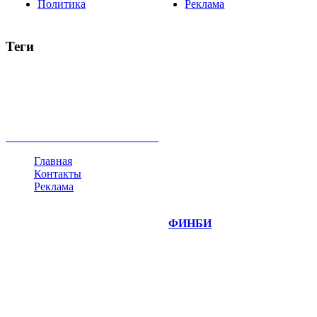
Политика
Реклама
Теги
акции
биткоин
USD
рубль
крипторубль
кредит
ипотека
нефть
банки
прогнозы
рынки
brent
актив
недвижимость
ммвб
ПИФ
курс
евро
котировки
инвестиции
золото
доллар
биржа
индексы
сделка
криптовалюта
памп
брокер
все теги
Главная
Контакты
Реклама
©
Copyright 2014-2026 Портал "
ФИНБИ
.РУ"
- новости
финансовых рынков.