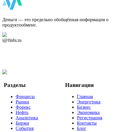
ФинБи
Деньги — это предельно обобщённая информация о
продуктообмене.
Дзен Канал
i@finbi.ru
@finbi1
Мы в OK
Facebook
Twitter
YouTube
Google Новости
Разделы
Навигация
Финансы
Главная
Рынки
Энергетика
Форекс
Бизнес
Нефть
Экономика
Аналитика
Регистрация
Биржи
Контакты
События
Блог