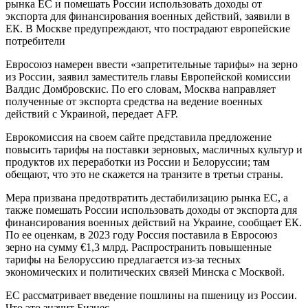
рынка ЕС и помешать России использовать доходы от
экспорта для финансирования военных действий, заявили в
ЕК. В Москве предупреждают, что пострадают европейские
потребители
Евросоюз намерен ввести «запретительные тарифы» на зерно
из России, заявил заместитель главы Европейской комиссии
Валдис Домбровскис. По его словам, Москва направляет
полученные от экспорта средства на ведение военных
действий с Украиной, передает AFP.
Еврокомиссия на своем сайте представила предложение
повысить тарифы на поставки зерновых, масличных культур и
продуктов их переработки из России и Белоруссии; там
обещают, что это не скажется на транзите в третьи страны.
Мера призвана предотвратить дестабилизацию рынка ЕС, а
также помешать России использовать доходы от экспорта для
финансирования военных действий на Украине, сообщает ЕК.
По ее оценкам, в 2023 году Россия поставила в Евросоюз
зерно на сумму €1,3 млрд. Распространить повышенные
тарифы на Белоруссию предлагается из-за тесных
экономических и политических связей Минска с Москвой.
ЕС рассматривает введение пошлины на пшеницу из России.
Что это значит Бизнес