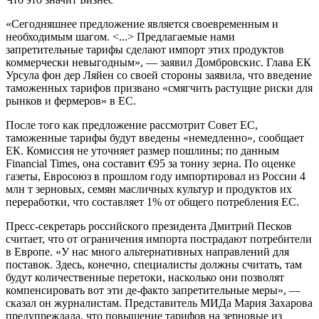
«Сегодняшнее предложение является своевременным и
необходимым шагом. <...> Предлагаемые нами
запретительные тарифы сделают импорт этих продуктов
коммерчески невыгодным», — заявил Домбровскис. Глава ЕК
Урсула фон дер Ляйен со своей стороны заявила, что введение
таможенных тарифов призвано «смягчить растущие риски для
рынков и фермеров» в ЕС.
После того как предложение рассмотрит Совет ЕС,
таможенные тарифы будут введены «немедленно», сообщает
ЕК. Комиссия не уточняет размер пошлины; по данным
Financial Times, она составит €95 за тонну зерна. По оценке
газеты, Евросоюз в прошлом году импортировал из России 4
млн т зерновых, семян масличных культур и продуктов их
переработки, что составляет 1% от общего потребления ЕС.
Пресс-секретарь российского президента Дмитрий Песков
считает, что от ограничения импорта пострадают потребители
в Европе. «У нас много альтернативных направлений для
поставок. Здесь, конечно, специалисты должны считать, там
будут количественные перетоки, насколько они позволят
компенсировать вот эти де-факто запретительные меры», —
сказал он журналистам. Представитель МИДа Мария Захарова
предупреждала, что повышение тарифов на зерновые из