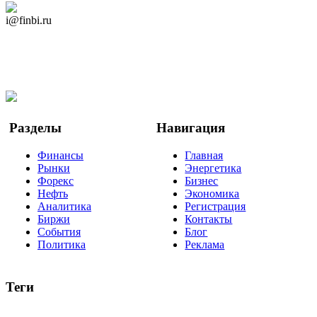
Дзен Канал
i@finbi.ru
@finbi1
Мы в OK
Facebook
Twitter
YouTube
Google Новости
Разделы
Навигация
Финансы
Главная
Рынки
Энергетика
Форекс
Бизнес
Нефть
Экономика
Аналитика
Регистрация
Биржи
Контакты
События
Блог
Политика
Реклама
Теги
акции
биткоин
USD
рубль
крипторубль
кредит