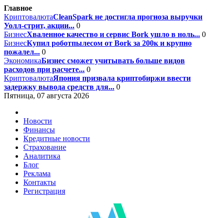
Главное
Криптовалюта
CleanSpark не достигла прогноза выручки
Уолл-стрит, акции...
0
Бизнес
Хваленное качество и сервис Bork ушло в ноль...
0
Бизнес
Купил роботпылесом от Bork за 200к и крупно
пожалел...
0
Экономика
Бизнес сможет учитывать больше видов
расходов при расчете...
0
Криптовалюта
Япония призвала криптобиржи ввести
задержку вывода средств для...
0
Пятница, 07 августа 2026
Новости
Финансы
Кредитные новости
Страхование
Аналитика
Блог
Реклама
Контакты
Регистрация