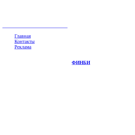
ипотека
нефть
банки
прогнозы
рынки
brent
актив
недвижимость
ммвб
ПИФ
курс
евро
котировки
инвестиции
золото
доллар
биржа
индексы
сделка
криптовалюта
памп
брокер
все теги
Главная
Контакты
Реклама
©
Copyright 2014-2026 Портал "
ФИНБИ
.РУ"
- новости
финансовых рынков.