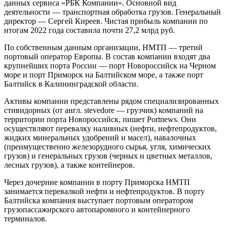
данных сервиса «РБК Компании». Основной вид
деятельности — транспортная обработка грузов. Генеральный
директор — Сергей Киреев. Чистая прибыль компании по
итогам 2022 года составила почти 27,2 млрд руб.
По собственным данным организации, НМТП — третий
портовый оператор Европы. В состав компании входят два
крупнейших порта России — порт Новороссийск на Черном
море и порт Приморск на Балтийском море, а также порт
Балтийск в Калининградской области.
Активы компании представлены рядом специализированных
стивидорных (от англ. stevedore — грузчик) компаний на
территории порта Новороссийск, пишет Portnews. Они
осуществляют перевалку наливных (нефти, нефтепродуктов,
жидких минеральных удобрений и масел), навалочных
(преимущественно железорудного сырья, угля, химических
грузов) и генеральных грузов (черных и цветных металлов,
лесных грузов), а также контейнеров.
Через дочерние компании в порту Приморска НМТП
занимается перевалкой нефти и нефтепродуктов. В порту
Балтийска компания выступает портовым оператором
грузопассажирского автопаромного и контейнерного
терминалов.