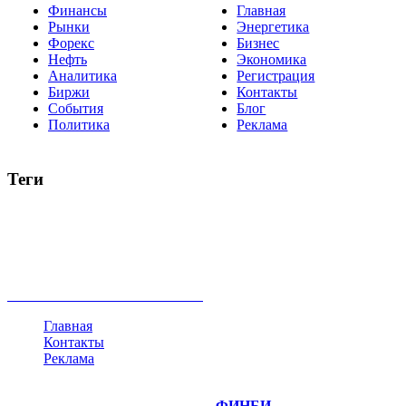
Финансы
Главная
Рынки
Энергетика
Форекс
Бизнес
Нефть
Экономика
Аналитика
Регистрация
Биржи
Контакты
События
Блог
Политика
Реклама
Теги
акции
биткоин
USD
рубль
крипторубль
кредит
ипотека
нефть
банки
прогнозы
рынки
brent
актив
недвижимость
ммвб
ПИФ
курс
евро
котировки
инвестиции
золото
доллар
биржа
индексы
сделка
криптовалюта
памп
брокер
все теги
Главная
Контакты
Реклама
©
Copyright 2014-2026 Портал "
ФИНБИ
.РУ"
- новости