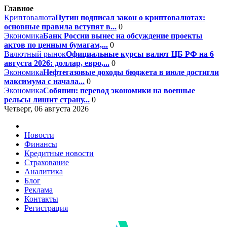
Главное
Криптовалюта
Путин подписал закон о криптовалютах:
основные правила вступят в...
0
Экономика
Банк России вынес на обсуждение проекты
актов по ценным бумагам,...
0
Валютный рынок
Официальные курсы валют ЦБ РФ на 6
августа 2026: доллар, евро,...
0
Экономика
Нефтегазовые доходы бюджета в июле достигли
максимума с начала...
0
Экономика
Собянин: перевод экономики на военные
рельсы лишит страну...
0
Четверг, 06 августа 2026
Новости
Финансы
Кредитные новости
Страхование
Аналитика
Блог
Реклама
Контакты
Регистрация