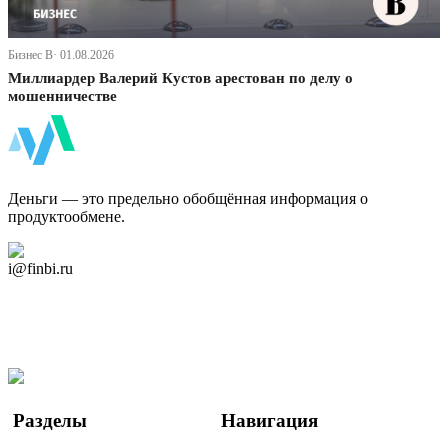
Бизнес В· 01.08.2026
Миллиардер Валерий Кустов арестован по делу о
мошенничестве
ФинБи
Деньги — это предельно обобщённая информация о
продуктообмене.
Дзен Канал
i@finbi.ru
@finbi1
Мы в OK
Facebook
Twitter
YouTube
Google Новости
Разделы
Навигация