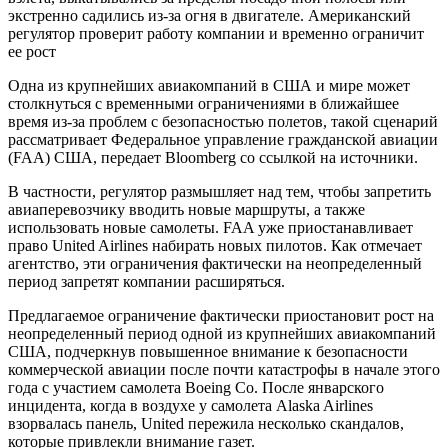
экстренно садились из-за огня в двигателе. Американский
регулятор проверит работу компании и временно ограничит
ее рост
Одна из крупнейших авиакомпаний в США и мире может
столкнуться с временными ограничениями в ближайшее
время из-за проблем с безопасностью полетов, такой сценарий
рассматривает Федеральное управление гражданской авиации
(FAA) США, передает Bloomberg со ссылкой на источники.
В частности, регулятор размышляет над тем, чтобы запретить
авиаперевозчику вводить новые маршруты, а также
использовать новые самолеты. FAA уже приостанавливает
право United Airlines набирать новых пилотов. Как отмечает
агентство, эти ограничения фактически на неопределенный
период запретят компании расширяться.
Предлагаемое ограничение фактически приостановит рост на
неопределенный период одной из крупнейших авиакомпаний
США, подчеркнув повышенное внимание к безопасности
коммерческой авиации после почти катастрофы в начале этого
года с участием самолета Boeing Co. После январского
инцидента, когда в воздухе у самолета Alaska Airlines
взорвалась панель, United пережила несколько скандалов,
которые привлекли внимание газет.