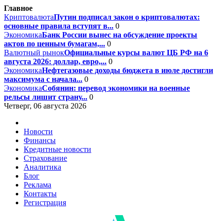
Главное
Криптовалюта
Путин подписал закон о криптовалютах:
основные правила вступят в...
0
Экономика
Банк России вынес на обсуждение проекты
актов по ценным бумагам,...
0
Валютный рынок
Официальные курсы валют ЦБ РФ на 6
августа 2026: доллар, евро,...
0
Экономика
Нефтегазовые доходы бюджета в июле достигли
максимума с начала...
0
Экономика
Собянин: перевод экономики на военные
рельсы лишит страну...
0
Четверг, 06 августа 2026
Новости
Финансы
Кредитные новости
Страхование
Аналитика
Блог
Реклама
Контакты
Регистрация