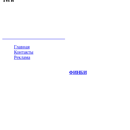
акции
биткоин
USD
рубль
крипторубль
кредит
ипотека
нефть
банки
прогнозы
рынки
brent
актив
недвижимость
ммвб
ПИФ
курс
евро
котировки
инвестиции
золото
доллар
биржа
индексы
сделка
криптовалюта
памп
брокер
все теги
Главная
Контакты
Реклама
©
Copyright 2014-2026 Портал "
ФИНБИ
.РУ"
- новости
финансовых рынков.