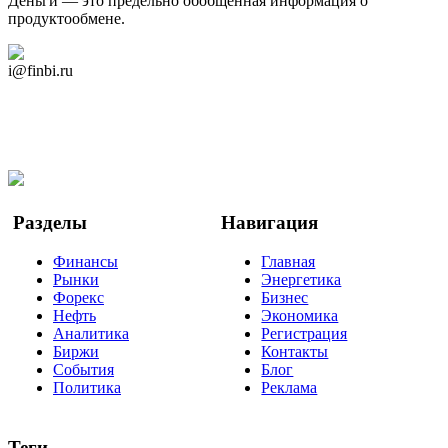
Деньги — это предельно обобщённая информация о
продуктообмене.
Дзен Канал
i@finbi.ru
@finbi1
Мы в OK
Facebook
Twitter
YouTube
Google Новости
Разделы
Навигация
Финансы
Главная
Рынки
Энергетика
Форекс
Бизнес
Нефть
Экономика
Аналитика
Регистрация
Биржи
Контакты
События
Блог
Политика
Реклама
Теги