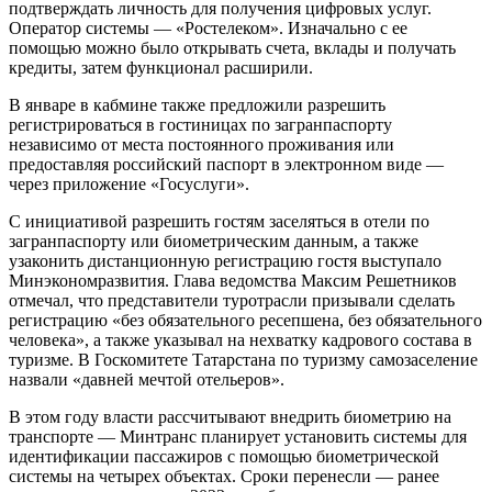
подтверждать личность для получения цифровых услуг.
Оператор системы — «Ростелеком». Изначально с ее
помощью можно было открывать счета, вклады и получать
кредиты, затем функционал расширили.
В январе в кабмине также предложили разрешить
регистрироваться в гостиницах по загранпаспорту
независимо от места постоянного проживания или
предоставляя российский паспорт в электронном виде —
через приложение «Госуслуги».
С инициативой разрешить гостям заселяться в отели по
загранпаспорту или биометрическим данным, а также
узаконить дистанционную регистрацию гостя выступало
Минэкономразвития. Глава ведомства Максим Решетников
отмечал, что представители туротрасли призывали сделать
регистрацию «без обязательного ресепшена, без обязательного
человека», а также указывал на нехватку кадрового состава в
туризме. В Госкомитете Татарстана по туризму самозаселение
назвали «давней мечтой отельеров».
В этом году власти рассчитывают внедрить биометрию на
транспорте — Минтранс планирует установить системы для
идентификации пассажиров с помощью биометрической
системы на четырех объектах. Сроки перенесли — ранее