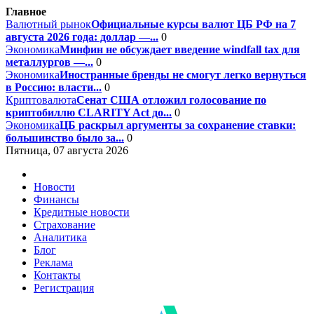
Главное
Валютный рынок
Официальные курсы валют ЦБ РФ на 7
августа 2026 года: доллар —...
0
Экономика
Минфин не обсуждает введение windfall tax для
металлургов —...
0
Экономика
Иностранные бренды не смогут легко вернуться
в Россию: власти...
0
Криптовалюта
Сенат США отложил голосование по
криптобиллю CLARITY Act до...
0
Экономика
ЦБ раскрыл аргументы за сохранение ставки:
большинство было за...
0
Пятница, 07 августа 2026
Новости
Финансы
Кредитные новости
Страхование
Аналитика
Блог
Реклама
Контакты
Регистрация