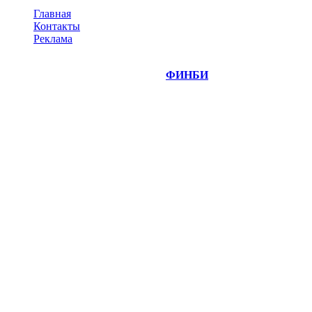
Главная
Контакты
Реклама
©
Copyright 2014-2026 Портал "
ФИНБИ
.РУ"
- новости
финансовых рынков.