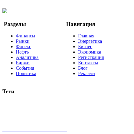
Twitter
YouTube
Google Новости
Разделы
Навигация
Финансы
Главная
Рынки
Энергетика
Форекс
Бизнес
Нефть
Экономика
Аналитика
Регистрация
Биржи
Контакты
События
Блог
Политика
Реклама
Теги
акции
биткоин
USD
рубль
крипторубль
кредит
ипотека
нефть
банки
прогнозы
рынки
brent
актив
недвижимость
ммвб
ПИФ
курс
евро
котировки
инвестиции
золото
доллар
биржа
индексы
сделка
криптовалюта
памп
брокер
все теги