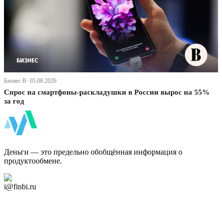
Бизнес В· 05.08.2026
Спрос на смартфоны-раскладушки в России вырос на 55%
за год
ФинБи
Деньги — это предельно обобщённая информация о
продуктообмене.
Дзен Канал
i@finbi.ru
@finbi1
Мы в OK
Facebook