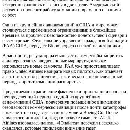
экстренно садились из-за огня в двигателе. Американский
регулятор проверит работу компании и временно ограничит
ее рост
Одна из крупнейших авиакомпаний в США и мире может
столкнуться с временными ограничениями в ближайшее
время из-за проблем с безопасностью полетов, такой сценарий
рассматривает Федеральное управление гражданской авиации
(FAA) США, передает Bloomberg со ссылкой на источники.
В частности, регулятор размышляет на тем, чтобы запретить
авиаперевозчику вводить новые маршруты, а также
использовать новые самолеты. FAA уже приостанавливает
право United Airlines набирать новых пилотов. Как отмечает
агентство, эти ограничения фактически на неопределенный
период запретят компании расширяться.
Предлагаемое ограничение фактически приостановит рост на
неопределенный период в одной из крупнейших
авиакомпаний США, подчеркнув повышенное внимание к
безопасности коммерческой авиации после почти катастрофы
в начале этого года с участием самолета Boeing Co. После
январского инцидента, когда в воздухе самолета Alaska
Airlines взорвалась панель, «Юнайтед» пережил несколько
скандалов, которые привлекли внимание газет.