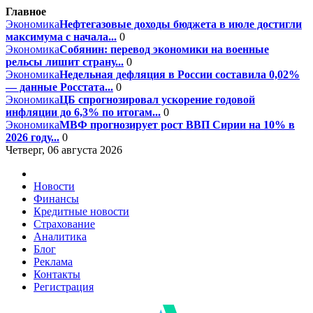
Главное
Экономика
Нефтегазовые доходы бюджета в июле достигли
максимума с начала...
0
Экономика
Собянин: перевод экономики на военные
рельсы лишит страну...
0
Экономика
Недельная дефляция в России составила 0,02%
— данные Росстата...
0
Экономика
ЦБ спрогнозировал ускорение годовой
инфляции до 6,3% по итогам...
0
Экономика
МВФ прогнозирует рост ВВП Сирии на 10% в
2026 году...
0
Четверг, 06 августа 2026
Новости
Финансы
Кредитные новости
Страхование
Аналитика
Блог
Реклама
Контакты
Регистрация