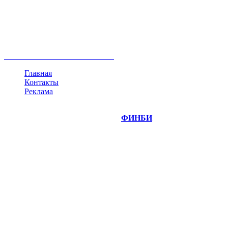
акции
биткоин
USD
рубль
крипторубль
кредит
ипотека
нефть
банки
прогнозы
рынки
brent
актив
недвижимость
ммвб
ПИФ
курс
евро
котировки
инвестиции
золото
доллар
биржа
индексы
сделка
криптовалюта
памп
брокер
все теги
Главная
Контакты
Реклама
©
Copyright 2014-2026 Портал "
ФИНБИ
.РУ"
- новости
финансовых рынков.