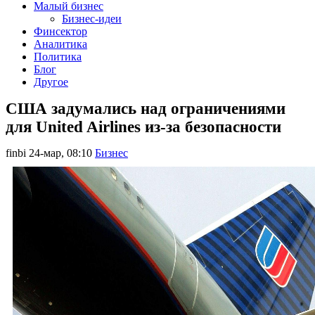
Малый бизнес
Бизнес-идеи
Финсектор
Аналитика
Политика
Блог
Другое
США задумались над ограничениями
для United Airlines из-за безопасности
finbi
24-мар, 08:10
Бизнес