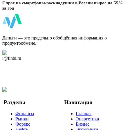
Спрос на смартфоны-раскладушки в России вырос на 55%
за год
ФинБи
Деньги — это предельно обобщённая информация о
продуктообмене.
Дзен Канал
i@finbi.ru
@finbi1
Мы в OK
Facebook
Twitter
YouTube
Google Новости
Разделы
Навигация
Финансы
Главная
Рынки
Энергетика
Форекс
Бизнес
Нефть
Экономика