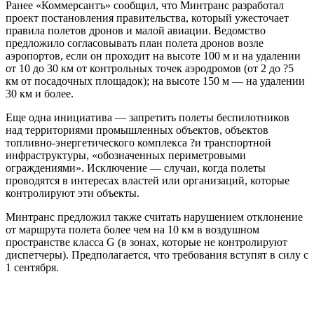
Ранее «Коммерсантъ» сообщил, что Минтранс разработал
проект постановления правительства, который ужесточает
правила полетов дронов и малой авиации. Ведомство
предложило согласовывать план полета дронов возле
аэропортов, если он проходит на высоте 100 м и на удалении
от 10 до 30 км от контрольных точек аэродромов (от 2 до ?5
км от посадочных площадок); на высоте 150 м — на удалении
30 км и более.
Еще одна инициатива — запретить полеты беспилотников
над территориями промышленных объектов, объектов
топливно-энергетического комплекса ?и транспортной
инфраструктуры, «обозначенных периметровыми
ограждениями». Исключение — случаи, когда полеты
проводятся в интересах властей или организаций, которые
контролируют эти объекты.
Минтранс предложил также считать нарушением отклонение
от маршрута полета более чем на 10 км в воздушном
пространстве класса G (в зонах, которые не контролируют
диспетчеры). Предполагается, что требования вступят в силу с
1 сентября.