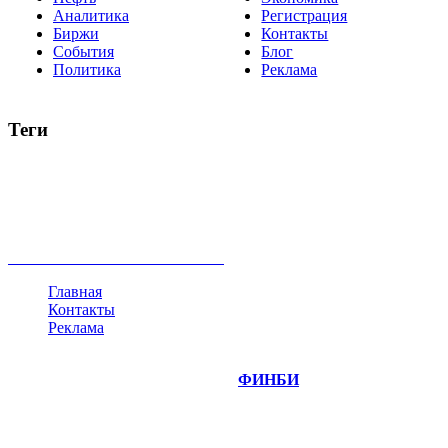
Аналитика
Регистрация
Биржи
Контакты
События
Блог
Политика
Реклама
Теги
акции
биткоин
USD
рубль
крипторубль
кредит
ипотека
нефть
банки
прогнозы
рынки
brent
актив
недвижимость
ммвб
ПИФ
курс
евро
котировки
инвестиции
золото
доллар
биржа
индексы
сделка
криптовалюта
памп
брокер
все теги
Главная
Контакты
Реклама
©
Copyright 2014-2026 Портал "
ФИНБИ
.РУ"
- новости
финансовых рынков.