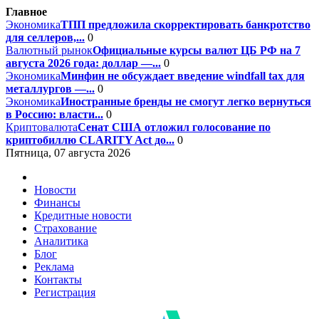
Главное
Экономика
ТПП предложила скорректировать банкротство
для селлеров,...
0
Валютный рынок
Официальные курсы валют ЦБ РФ на 7
августа 2026 года: доллар —...
0
Экономика
Минфин не обсуждает введение windfall tax для
металлургов —...
0
Экономика
Иностранные бренды не смогут легко вернуться
в Россию: власти...
0
Криптовалюта
Сенат США отложил голосование по
криптобиллю CLARITY Act до...
0
Пятница, 07 августа 2026
Новости
Финансы
Кредитные новости
Страхование
Аналитика
Блог
Реклама
Контакты
Регистрация