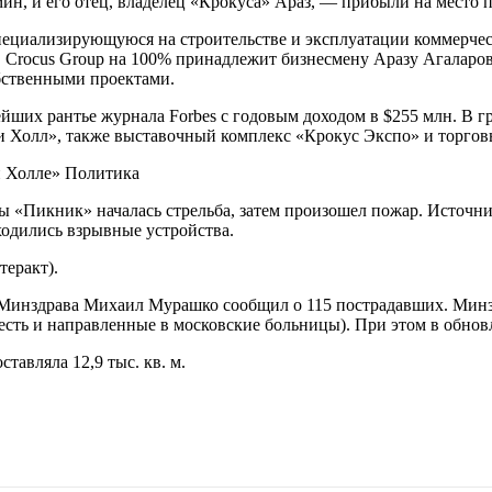
ин, и его отец, владелец «Крокуса» Араз, — прибыли на место 
пециализирующуюся на строительстве и эксплуатации коммерческ
. Crocus Group на 100% принадлежит бизнесмену Аразу Агаларов
обственными проектами.
нейших рантье журнала Forbes с годовым доходом в $255 млн. В 
и Холл», также выставочный комплекс «Крокус Экспо» и торго
и Холле» Политика
ы «Пикник» началась стрельба, затем произошел пожар. Источн
ходились взрывные устройства.
теракт).
 Минздрава Михаил Мурашко сообщил о 115 пострадавших. Минз
есть и направленные в московские больницы). При этом в обнов
ставляла 12,9 тыс. кв. м.