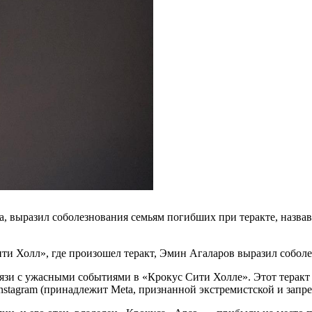
, выразил соболезнования семьям погибших при теракте, назва
ти Холл», где произошел теракт, Эмин Агаларов выразил собол
и с ужасными событиями в «Крокус Сити Холле». Этот теракт —
Instagram (принадлежит Meta, признанной экстремистской и запр