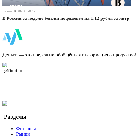
Бизнес В· 06.08.2026
В России за неделю бензин подешевел на 1,12 рубля за литр
ФинБи
Деньги — это предельно обобщённая информация о продуктоо
Дзен Канал
i@finbi.ru
@finbi1
Мы в OK
Facebook
Twitter
YouTube
Google Новости
Разделы
Финансы
Рынки