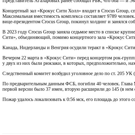
Представитель Агаларовых ранее сообщал РБК, что оба — и Эм
Концертный зал «Крокус Сити Холл» входит в Crocus Group, с
Максимальная вместимость комплекса составляет 9789 человек
вице-президентом Crocus Group, покинул холдинг и занялся с
В 2023 году Crocus Group заняла седьмое место в списке круп
Сити», объединяющий, помимо концертного зала «Крокус Сит
Канада, Нидерланды и Венгрия осудили теракт в «Крокус Сит
Вечером 22 марта в «Крокус Сити» перед концертом рок-групп
у двух из них были рюкзаки, в которых, предположительно, на
Следственный комитет возбудил уголовное дело по ст. 205 УК (
По предварительным данным ФСБ, погибли 40 человек. Глава
первой версии было 37 имен, вторую расширили до 145 (в нем 
Пожар удалось локализовать к 0:56 мск, его площадь до этого со