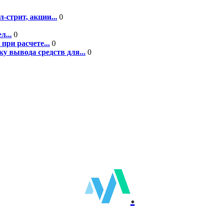
-стрит, акции...
0
л...
0
при расчете...
0
у вывода средств для...
0
.