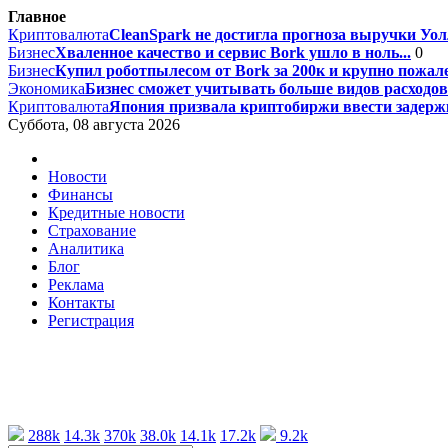
Главное
Криптовалюта
CleanSpark не достигла прогноза выручки Уолл
Бизнес
Хваленное качество и сервис Bork ушло в ноль...
0
Бизнес
Купил роботпылесом от Bork за 200к и крупно пожале
Экономика
Бизнес сможет учитывать больше видов расходов 
Криптовалюта
Япония призвала криптобиржи ввести задержк
Суббота, 08 августа 2026
Новости
Финансы
Кредитные новости
Страхование
Аналитика
Блог
Реклама
Контакты
Регистрация
288k
14.3k
370k
38.0k
14.1k
17.2k
9.2k