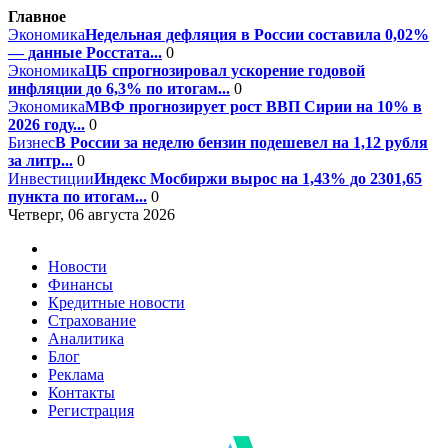
Главное
Экономика
Недельная дефляция в России составила 0,02%
— данные Росстата...
0
Экономика
ЦБ спрогнозировал ускорение годовой
инфляции до 6,3% по итогам...
0
Экономика
МВФ прогнозирует рост ВВП Сирии на 10% в
2026 году...
0
Бизнес
В России за неделю бензин подешевел на 1,12 рубля
за литр...
0
Инвестиции
Индекс Мосбиржи вырос на 1,43% до 2301,65
пункта по итогам...
0
Четверг, 06 августа 2026
Новости
Финансы
Кредитные новости
Страхование
Аналитика
Блог
Реклама
Контакты
Регистрация