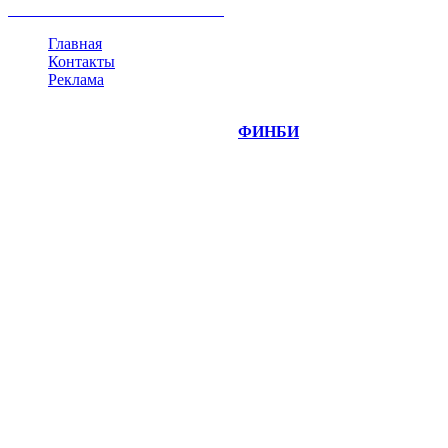
все теги
Главная
Контакты
Реклама
©
Copyright 2014-2026 Портал "
ФИНБИ
.РУ"
- новости
финансовых рынков.