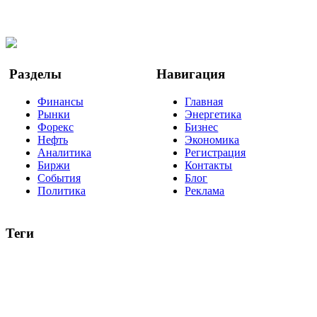
Facebook
Twitter
YouTube
Google Новости
Разделы
Навигация
Финансы
Главная
Рынки
Энергетика
Форекс
Бизнес
Нефть
Экономика
Аналитика
Регистрация
Биржи
Контакты
События
Блог
Политика
Реклама
Теги
акции
биткоин
USD
рубль
крипторубль
кредит
ипотека
нефть
банки
прогнозы
рынки
brent
актив
недвижимость
ммвб
ПИФ
курс
евро
котировки
инвестиции
золото
доллар
биржа
индексы
сделка
криптовалюта
памп
брокер