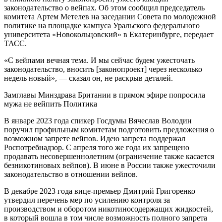
законодательство о вейпах. Об этом сообщил председатель
комитета Артем Метелев на заседании Совета по молодежной
политике на площадке кампуса Уральского федерального
университета «Новокольцовский» в Екатеринбурге, передает
ТАСС.
«С вейпами вечная тема. И мы сейчас будем ужесточать
законодательство, вносить [законопроект] через несколько
недель новый», — сказал он, не раскрыв деталей.
Замглавы Минздрава Британии в прямом эфире попросила
мужа не вейпить Политика
В январе 2023 года спикер Госдумы Вячеслав Володин
поручил профильным комитетам подготовить предложения о
возможном запрете вейпов. Идею запрета поддержал
Роспотребнадзор. С апреля того же года их запрещено
продавать несовершеннолетним (ограничение также касается
безникотиновых вейпов). В июне в России также ужесточили
законодательство в отношении вейпов.
В декабре 2023 года вице-премьер Дмитрий Григоренко
утвердил перечень мер по усилению контроля за
производством и оборотом никотиносодержащих жидкостей,
в который вошла в том числе возможность полного запрета