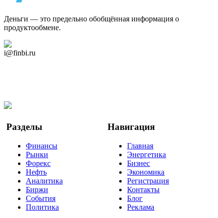
Деньги — это предельно обобщённая информация о
продуктообмене.
Дзен Канал
i@finbi.ru
@finbi1
Мы в OK
Facebook
Twitter
YouTube
Google Новости
Разделы
Навигация
Финансы
Главная
Рынки
Энергетика
Форекс
Бизнес
Нефть
Экономика
Аналитика
Регистрация
Биржи
Контакты
События
Блог
Политика
Реклама