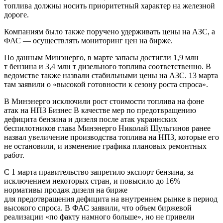
топлива должны носить приоритетный характер на железной
дороге.
Компаниям было также поручено удерживать цены на АЗС, а
ФАС — осуществлять мониторинг цен на бирже.
По данным Минэнерго, в марте запасы достигли 1,9 млн
т бензина и 3,4 млн т дизельного топлива соответственно. В
ведомстве также назвали стабильными цены на АЗС. 13 марта
там заявили о «высокой готовности к сезону роста спроса».
В Минэнерго исключили рост стоимости топлива на фоне
атак на НПЗ Бизнес В качестве мер по предотвращению
дефицита бензина и дизеля после атак украинских
беспилотников глава Минэнерго Николай Шульгинов ранее
назвал увеличение производства топлива на НПЗ, которые его
не остановили, и изменение графика плановых ремонтных
работ.
С 1 марта правительство запретило экспорт бензина, за
исключением некоторых стран, и повысило до 16%
нормативы продаж дизеля на бирже
для предотвращения дефицита на внутреннем рынке в период
высокого спроса. В ФАС заявили, что объем биржевой
реализации «по факту намного больше», но не привели