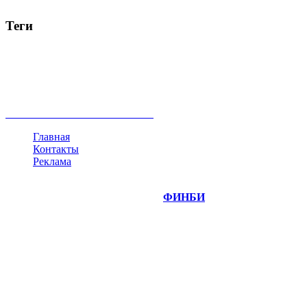
Теги
акции
биткоин
USD
рубль
крипторубль
кредит
ипотека
нефть
банки
прогнозы
рынки
brent
актив
недвижимость
ммвб
ПИФ
курс
евро
котировки
инвестиции
золото
доллар
биржа
индексы
сделка
криптовалюта
памп
брокер
все теги
Главная
Контакты
Реклама
©
Copyright 2014-2026 Портал "
ФИНБИ
.РУ"
- новости
финансовых рынков.