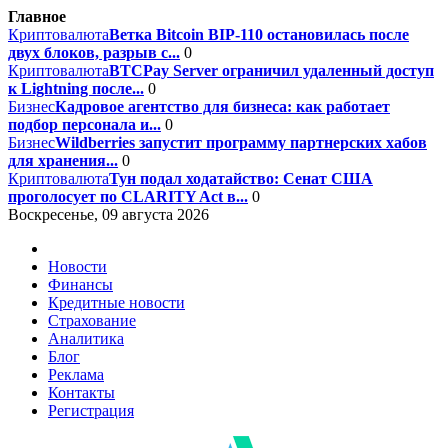
Главное
Криптовалюта
Ветка Bitcoin BIP-110 остановилась после
двух блоков, разрыв с...
0
Криптовалюта
BTCPay Server ограничил удаленный доступ
к Lightning после...
0
Бизнес
Кадровое агентство для бизнеса: как работает
подбор персонала и...
0
Бизнес
Wildberries запустит программу партнерских хабов
для хранения...
0
Криптовалюта
Тун подал ходатайство: Сенат США
проголосует по CLARITY Act в...
0
Воскресенье, 09 августа 2026
Новости
Финансы
Кредитные новости
Страхование
Аналитика
Блог
Реклама
Контакты
Регистрация