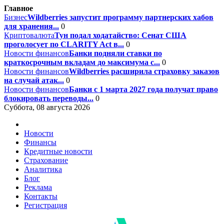
Главное
Бизнес
Wildberries запустит программу партнерских хабов
для хранения...
0
Криптовалюта
Тун подал ходатайство: Сенат США
проголосует по CLARITY Act в...
0
Новости финансов
Банки подняли ставки по
краткосрочным вкладам до максимума с...
0
Новости финансов
Wildberries расширила страховку заказов
на случай атак...
0
Новости финансов
Банки с 1 марта 2027 года получат право
блокировать переводы...
0
Суббота, 08 августа 2026
Новости
Финансы
Кредитные новости
Страхование
Аналитика
Блог
Реклама
Контакты
Регистрация