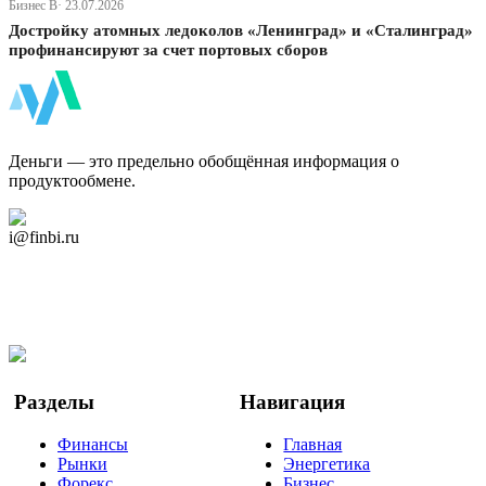
Бизнес В· 23.07.2026
Достройку атомных ледоколов «Ленинград» и «Сталинград»
профинансируют за счет портовых сборов
ФинБи
Деньги — это предельно обобщённая информация о
продуктообмене.
Дзен Канал
i@finbi.ru
@finbi1
Мы в OK
Facebook
Twitter
YouTube
Google Новости
Разделы
Навигация
Финансы
Главная
Рынки
Энергетика
Форекс
Бизнес