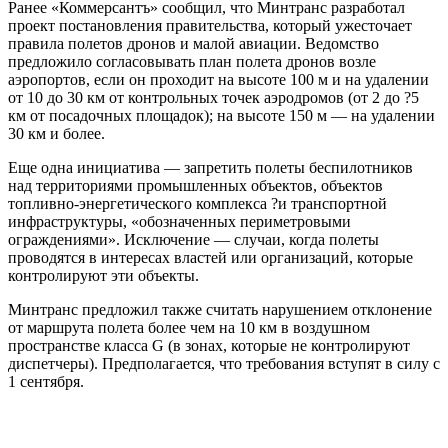
Ранее «Коммерсантъ» сообщил, что Минтранс разработал
проект постановления правительства, который ужесточает
правила полетов дронов и малой авиации. Ведомство
предложило согласовывать план полета дронов возле
аэропортов, если он проходит на высоте 100 м и на удалении
от 10 до 30 км от контрольных точек аэродромов (от 2 до ?5
км от посадочных площадок); на высоте 150 м — на удалении
30 км и более.
Еще одна инициатива — запретить полеты беспилотников
над территориями промышленных объектов, объектов
топливно-энергетического комплекса ?и транспортной
инфраструктуры, «обозначенных периметровыми
ограждениями». Исключение — случаи, когда полеты
проводятся в интересах властей или организаций, которые
контролируют эти объекты.
Минтранс предложил также считать нарушением отклонение
от маршрута полета более чем на 10 км в воздушном
пространстве класса G (в зонах, которые не контролируют
диспетчеры). Предполагается, что требования вступят в силу с
1 сентября.