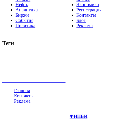
Нефть
Экономика
Аналитика
Регистрация
Биржи
Контакты
События
Блог
Политика
Реклама
Теги
акции
биткоин
USD
рубль
крипторубль
кредит
ипотека
нефть
банки
прогнозы
рынки
brent
актив
недвижимость
ммвб
ПИФ
курс
евро
котировки
инвестиции
золото
доллар
биржа
индексы
сделка
криптовалюта
памп
брокер
все теги
Главная
Контакты
Реклама
©
Copyright 2014-2026 Портал "
ФИНБИ
.РУ"
- новости
финансовых рынков.