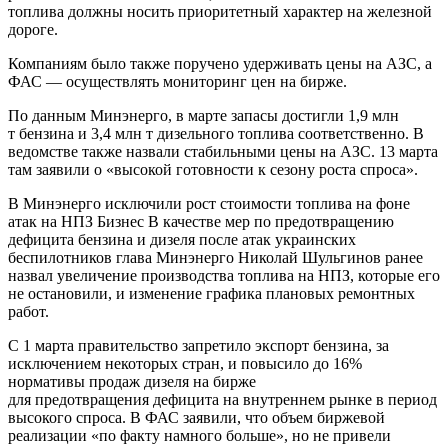
топлива должны носить приоритетный характер на железной
дороге.
Компаниям было также поручено удерживать цены на АЗС, а
ФАС — осуществлять мониторинг цен на бирже.
По данным Минэнерго, в марте запасы достигли 1,9 млн
т бензина и 3,4 млн т дизельного топлива соответственно. В
ведомстве также назвали стабильными цены на АЗС. 13 марта
там заявили о «высокой готовности к сезону роста спроса».
В Минэнерго исключили рост стоимости топлива на фоне
атак на НПЗ Бизнес В качестве мер по предотвращению
дефицита бензина и дизеля после атак украинских
беспилотников глава Минэнерго Николай Шульгинов ранее
назвал увеличение производства топлива на НПЗ, которые его
не остановили, и изменение графика плановых ремонтных
работ.
С 1 марта правительство запретило экспорт бензина, за
исключением некоторых стран, и повысило до 16%
нормативы продаж дизеля на бирже
для предотвращения дефицита на внутреннем рынке в период
высокого спроса. В ФАС заявили, что объем биржевой
реализации «по факту намного больше», но не привели