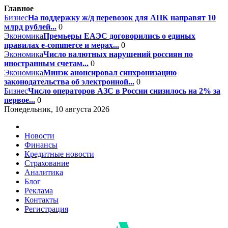
Главное
Бизнес
На поддержку ж/д перевозок для АПК направят 10
млрд рублей...
0
Экономика
Премьеры ЕАЭС договорились о единых
правилах e-commerce и мерах...
0
Экономика
Число валютных нарушений россиян по
иностранным счетам...
0
Экономика
Минэк анонсировал синхронизацию
законодательства об электронной...
0
Бизнес
Число операторов АЗС в России снизилось на 2% за
первое...
0
Понедельник, 10 августа 2026
Новости
Финансы
Кредитные новости
Страхование
Аналитика
Блог
Реклама
Контакты
Регистрация