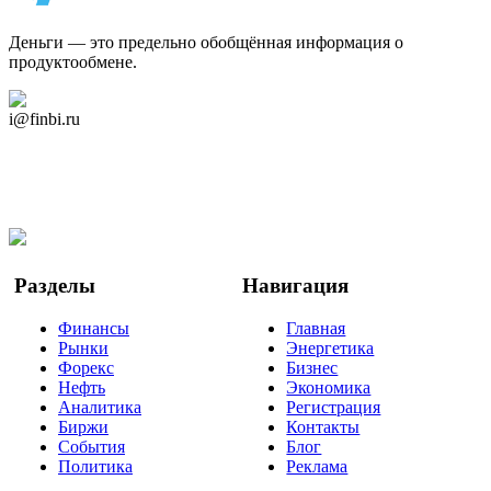
Деньги — это предельно обобщённая информация о
продуктообмене.
Дзен Канал
i@finbi.ru
@finbi1
Мы в OK
Facebook
Twitter
YouTube
Google Новости
Разделы
Навигация
Финансы
Главная
Рынки
Энергетика
Форекс
Бизнес
Нефть
Экономика
Аналитика
Регистрация
Биржи
Контакты
События
Блог
Политика
Реклама