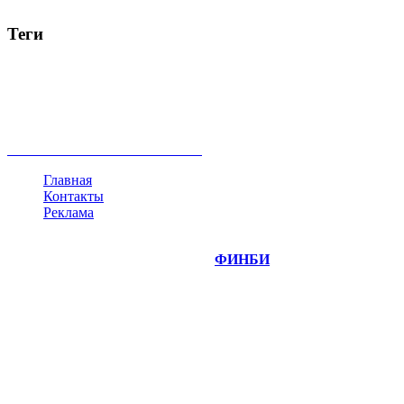
Теги
акции
биткоин
USD
рубль
крипторубль
кредит
ипотека
нефть
банки
прогнозы
рынки
brent
актив
недвижимость
ммвб
ПИФ
курс
евро
котировки
инвестиции
золото
доллар
биржа
индексы
сделка
криптовалюта
памп
брокер
все теги
Главная
Контакты
Реклама
©
Copyright 2014-2026 Портал "
ФИНБИ
.РУ"
- новости
финансовых рынков.