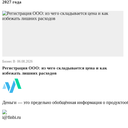
2027 года
Бизнес В· 06.08.2026
Регистрация ООО: из чего складывается цена и как
избежать лишних расходов
ФинБи
Деньги — это предельно обобщённая информация о продуктоо
Дзен Канал
i@finbi.ru
@finbi1
Мы в OK