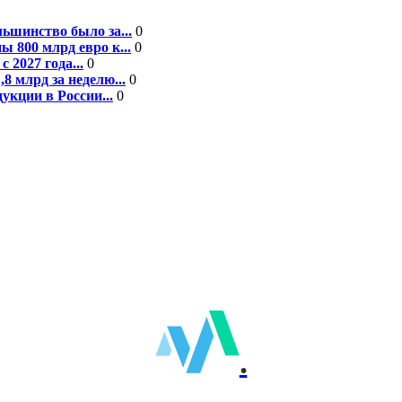
ьшинство было за...
0
 800 млрд евро к...
0
 2027 года...
0
8 млрд за неделю...
0
кции в России...
0
.