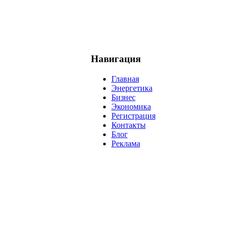
Навигация
Главная
Энергетика
Бизнес
Экономика
Регистрация
Контакты
Блог
Реклама
нефть
банки
прогнозы
рынки
brent
актив
недвижимость
р