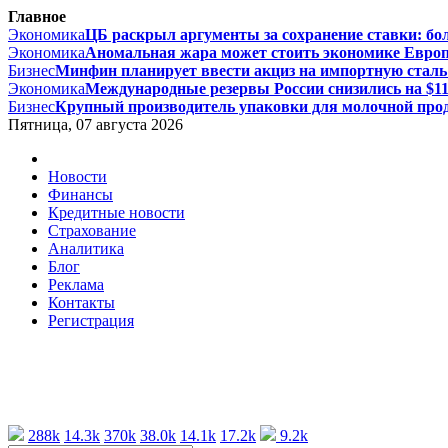
Главное
Экономика
ЦБ раскрыл аргументы за сохранение ставки: бол
Экономика
Аномальная жара может стоить экономике Европы
Бизнес
Минфин планирует ввести акциз на импортную сталь с
Экономика
Международные резервы России снизились на $11,
Бизнес
Крупный производитель упаковки для молочной проду
Пятница, 07 августа 2026
Новости
Финансы
Кредитные новости
Страхование
Аналитика
Блог
Реклама
Контакты
Регистрация
288k
14.3k
370k
38.0k
14.1k
17.2k
9.2k