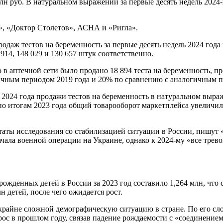
 млн руб. В натуральном выражении за первые десять недель 2024
», «Доктор Столетов», АСНА и «Ригла».
родаж тестов на беременность за первые десять недель 2024 год
914, 148 029 и 130 657 штук соответственно.
в аптечной сети было продано 18 894 теста на беременность, прот
гичным периодом 2019 года и 20% по сравнению с аналогичным п
ь 2024 года продажи тестов на беременность в натуральном выр
 по итогам 2023 года общий товарооборот маркетплейса увелич
аты исследования со стабилизацией ситуации в России, пишут «
ачала военной операции на Украине, однако к 2024-му «все тре
ожденных детей в России за 2023 год составило 1,264 млн, что 
 детей, после чего ожидается рост.
крайне сложной демографическую ситуацию в стране. По его с
рос в прошлом году, связав падение рождаемости с «соединени