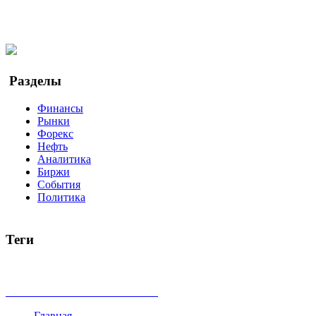
Facebook
Twitter
YouTube
Google Новости
Разделы
Финансы
Рынки
Форекс
Нефть
Аналитика
Биржи
События
Политика
Теги
акции
биткоин
USD
рубль
крипторубль
кредит
ипотека
доллар
биржа
индексы
сделка
криптовалюта
памп
броке
все теги
Главная