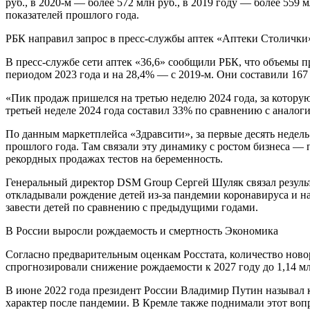
руб., в 2020-м — более 572 млн руб., в 2019 году — более 559
показателей прошлого года.
РБК направил запрос в пресс-службы аптек «Аптеки Столички
В пресс-службе сети аптек «36,6» сообщили РБК, что объемы п
периодом 2023 года и на 28,4% — с 2019-м. Они составили 167 
«Пик продаж пришелся на третью неделю 2024 года, за которую 
третьей неделе 2024 года составил 33% по сравнению с анало
По данным маркетплейса «Здравсити», за первые десять недел
прошлого года. Там связали эту динамику с ростом бизнеса —
рекордных продажах тестов на беременность.
Генеральный директор DSM Group Сергей Шуляк связал результ
откладывали рождение детей из-за пандемии коронавируса и н
завести детей по сравнению с предыдущими годами.
В России выросли рождаемость и смертность Экономика
Согласно предварительным оценкам Росстата, количество новор
спрогнозировали снижение рождаемости к 2027 году до 1,14 млн
В июне 2022 года президент России Владимир Путин называл 
характер после пандемии. В Кремле также поднимали этот воп