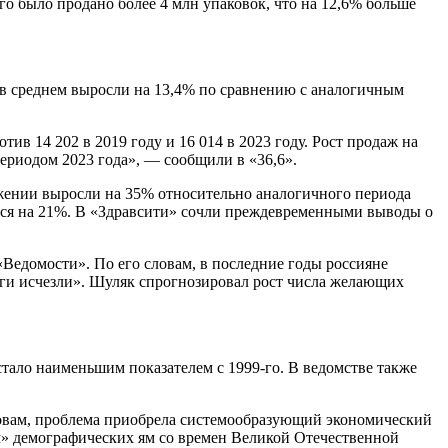
-го было продано более 4 млн упаковок, что на 12,6% больше
а в среднем выросли на 13,4% по сравнению с аналогичным
ив 14 202 в 2019 году и 16 014 в 2023 году. Рост продаж на
ериодом 2023 года», — сообщили в «36,6».
ажении выросли на 35% относительно аналогичного периода
ился на 21%. В «Здравсити» сочли преждевременными выводы о
Ведомости». По его словам, в последние годы россияне
воги исчезли». Шуляк спрогнозировал рост числа желающих
стало наименьшим показателем с 1999-го. В ведомстве также
ловам, проблема приобрела системообразующий экономический
ем» демографических ям со времен Великой Отечественной