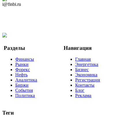
i@finbi.ru
@finbi1
Мы в OK
Facebook
Twitter
YouTube
Google Новости
Разделы
Навигация
Финансы
Главная
Рынки
Энергетика
Форекс
Бизнес
Нефть
Экономика
Аналитика
Регистрация
Биржи
Контакты
События
Блог
Политика
Реклама
Теги
акции
биткоин
USD
рубль
крипторубль
кредит
ипотека
нефть
банки
прогнозы
рынки
brent
актив