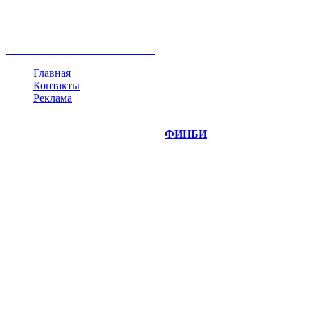
недвижимость
ммвб
ПИФ
курс
евро
котировки
инвестиции
золото
доллар
биржа
индексы
сделка
криптовалюта
памп
брокер
все теги
Главная
Контакты
Реклама
©
Copyright 2014-2026 Портал "
ФИНБИ
.РУ"
- новости
финансовых рынков.