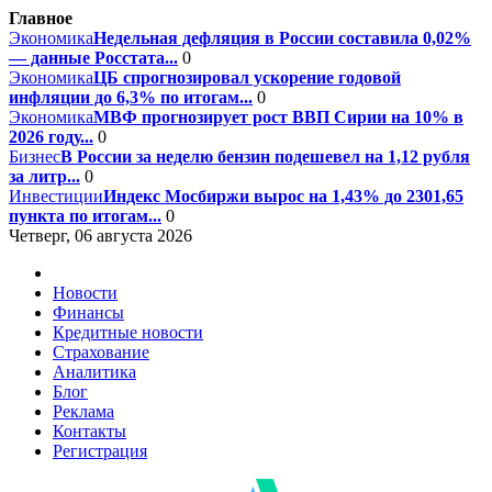
Главное
Экономика
Недельная дефляция в России составила 0,02%
— данные Росстата...
0
Экономика
ЦБ спрогнозировал ускорение годовой
инфляции до 6,3% по итогам...
0
Экономика
МВФ прогнозирует рост ВВП Сирии на 10% в
2026 году...
0
Бизнес
В России за неделю бензин подешевел на 1,12 рубля
за литр...
0
Инвестиции
Индекс Мосбиржи вырос на 1,43% до 2301,65
пункта по итогам...
0
Четверг, 06 августа 2026
Новости
Финансы
Кредитные новости
Страхование
Аналитика
Блог
Реклама
Контакты
Регистрация